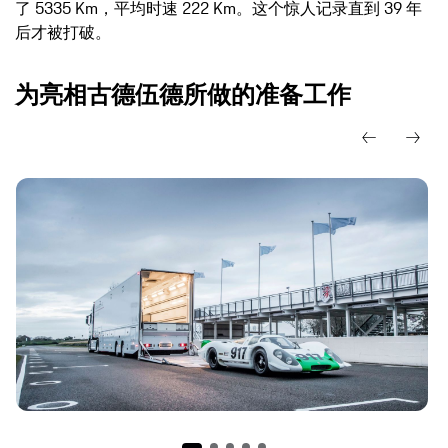
了 5335 Km，平均时速 222 Km。这个惊人记录直到 39 年
后才被打破。
为亮相古德伍德所做的准备工作