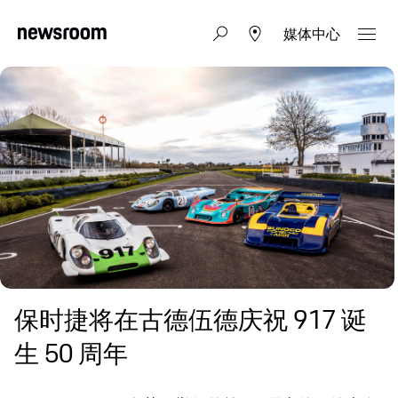
媒体中心
保时捷将在古德伍德庆祝 917 诞
生 50 周年