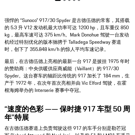
强悍的 “Sunoco” 917/30 Spyder 是古德伍德的常客，其搭载
的 5.3 升 V12 发动机最大功率可达 1200 hp，且车重仅 850
kg，最高车速可达 375 km/h。Mark Donohue 驾驶一台发动
机经过特别优化的版本驰骋于 Talladega Speedway 赛道
时，创下了 355.848 km/h 的惊人平均车速记录。
最后，在古德伍德上亮相的最新一台 917 是披挂 1975 年时
的赞助商：中央供暖供应商威能（Vaillant）的 917/30
Spyder。这台赛车的轴距比传统的 917 加长了 184 mm，生
产于 1972 年，在次年首次亮相并由 Vic Elford 驾驶，在霍
根海姆举办的 Interserie 赛事中夺冠。
“速度的色彩 —— 保时捷 917 车型 50 周
年”特展
在古德伍德赛道上负责驾驶这些 917 的车手分别是勒芒冠