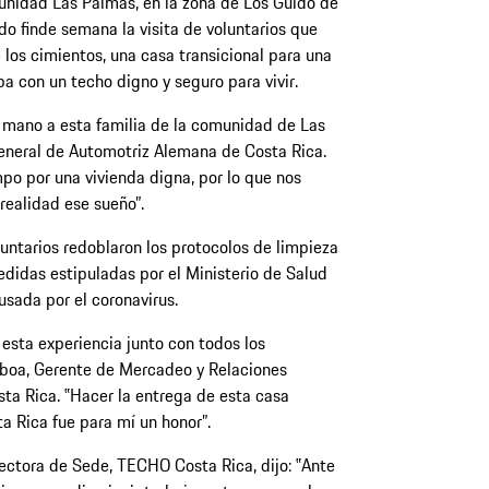
unidad Las Palmas, en la zona de Los Guido de
o finde semana la visita de voluntarios que
los cimientos, una casa transicional para una
a con un techo digno y seguro para vivir.
 mano a esta familia de la comunidad de Las
General de Automotriz Alemana de Costa Rica.
 por una vivienda digna, por lo que nos
realidad ese sueño”.
luntarios redoblaron los protocolos de limpieza
edidas estipuladas por el Ministerio de Salud
usada por el coronavirus.
 esta experiencia junto con todos los
boa, Gerente de Mercadeo y Relaciones
ta Rica. ‟Hacer la entrega de esta casa
a Rica fue para mí un honor”.
rectora de Sede, TECHO Costa Rica, dijo: ‟Ante