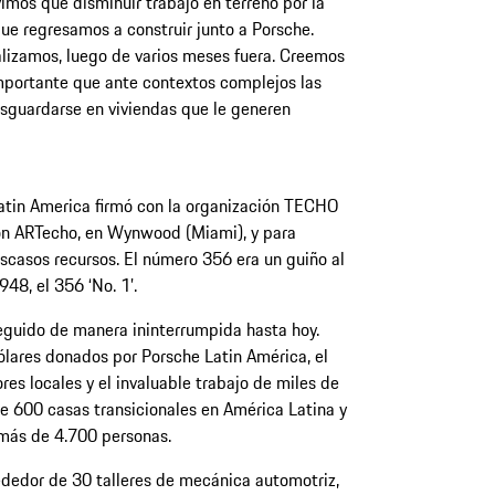
imos que disminuir trabajo en terreno por la
e regresamos a construir junto a Porsche.
alizamos, luego de varios meses fuera. Creemos
 importante que ante contextos complejos las
sguardarse en viviendas que le generen
tin America firmó con la organización TECHO
ión ARTecho, en Wynwood (Miami), y para
scasos recursos. El número 356 era un guiño al
48, el 356 ‘No. 1’.
eguido de manera ininterrumpida hasta hoy.
ólares donados por Porsche Latin América, el
res locales y el invaluable trabajo de miles de
de 600 casas transicionales en América Latina y
 más de 4.700 personas.
ededor de 30 talleres de mecánica automotriz,