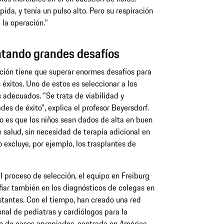
ápida, y tenía un pulso alto. Pero su respiración
 la operación."
ntando grandes desafíos
ción tiene que superar enormes desafíos para
s éxitos. Uno de estos es seleccionar a los
 adecuados. "Se trata de viabilidad y
ades de éxito", explica el profesor Beyersdorf.
vo es que los niños sean dados de alta en buen
 salud, sin necesidad de terapia adicional en
o excluye, por ejemplo, los trasplantes de
l proceso de selección, el equipo en Freiburg
iar también en los diagnósticos de colegas en
stantes. Con el tiempo, han creado una red
onal de pediatras y cardiólogos para la
 de casos apropiados, centrada en América