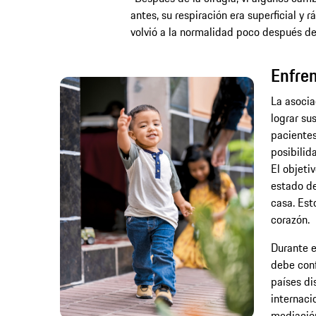
antes, su respiración era superficial y r
volvió a la normalidad poco después de
Enfre
La asocia
lograr su
pacientes
posibilid
El objeti
estado de
casa. Est
corazón.
Durante e
debe conf
países di
internaci
mediación