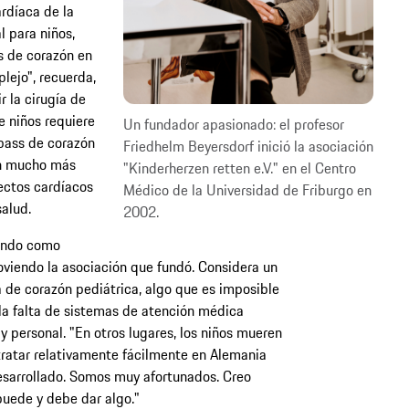
rdíaca de la
l para niños,
s de corazón en
lejo", recuerda,
r la cirugía de
e niños requiere
Un fundador apasionado: el profesor
pass de corazón
Friedhelm Beyersdorf inició la asociación
on mucho más
"Kinderherzen retten e.V." en el Centro
fectos cardíacos
Médico de la Universidad de Friburgo en
alud.
2002.
jando como
oviendo la asociación que fundó. Considera un
ía de corazón pediátrica, algo que es imposible
a falta de sistemas de atención médica
 y personal. "En otros lugares, los niños mueren
atar relativamente fácilmente en Alemania
esarrollado. Somos muy afortunados. Creo
uede y debe dar algo."