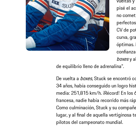
vueltas y 
pisé el ac
no cometí
perfectos
CV de po
curva, gr
óptimas. 
confianza
boxes
y a
de equilibrio lleno de adrenalina”.
De vuelta a
boxes
, Stuck se encontró co
34 años, había conseguido un logro hist
media: 251,815 km/h. ¡Récord! En los 62
francesa, nadie había recorrido más ráp
Como culminación, Stuck y su compañero
lugar, y al final de aquella vertiginosa
pilotos del campeonato mundial.