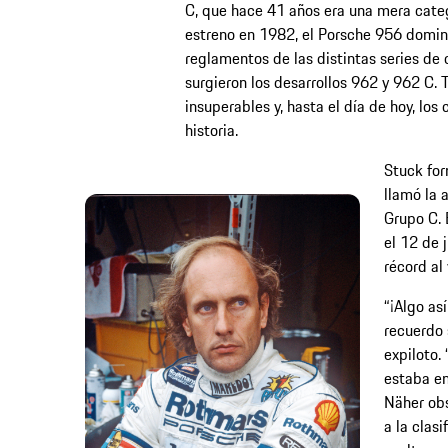
C, que hace 41 años era una mera categ
estreno en 1982, el Porsche 956 dominó
reglamentos de las distintas series de
surgieron los desarrollos 962 y 962 C. 
insuperables y, hasta el día de hoy, lo
historia.
Stuck for
llamó la a
Grupo C. 
el 12 de 
récord al
“¡Algo as
recuerdo 
expiloto.
estaba e
Näher obs
a la clasi