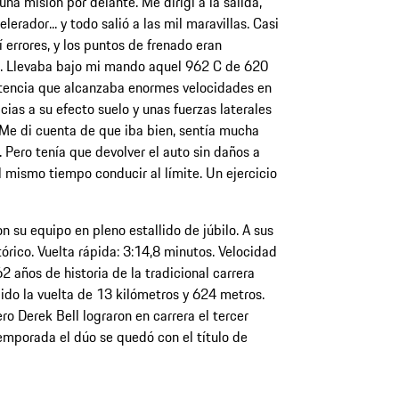
una misión por delante. Me dirigí a la salida,
elerador... y todo salió a las mil maravillas. Casi
 errores, y los puntos de frenado eran
. Llevaba bajo mi mando aquel 962 C de 620
tencia que alcanzaba enormes velocidades en
acias a su efecto suelo y unas fuerzas laterales
Me di cuenta de que iba bien, sentía mucha
. Pero tenía que devolver el auto sin daños a
l mismo tiempo conducir al límite. Un ejercicio
n su equipo en pleno estallido de júbilo. A sus
órico. Vuelta rápida: 3:14,8 minutos. Velocidad
 años de historia de la tradicional carrera
ido la vuelta de 13 kilómetros y 624 metros.
 Derek Bell lograron en carrera el tercer
 temporada el dúo se quedó con el título de