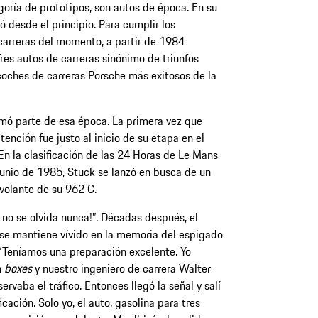
oría de prototipos, son autos de época. En su
 desde el principio. Para cumplir los
 carreras del momento, a partir de 1984
Tres autos de carreras sinónimo de triunfos
s coches de carreras Porsche más exitosos de la
mó parte de esa época. La primera vez que
tención fue justo al inicio de su etapa en el
En la clasificación de las 24 Horas de Le Mans
junio de 1985, Stuck se lanzó en busca de un
 volante de su 962 C.
í no se olvida nunca!”. Décadas después, el
se mantiene vívido en la memoria del espigado
 “Teníamos una preparación excelente. Yo
n
boxes
y nuestro ingeniero de carrera Walter
ervaba el tráfico. Entonces llegó la señal y salí
ficación. Solo yo, el auto, gasolina para tres