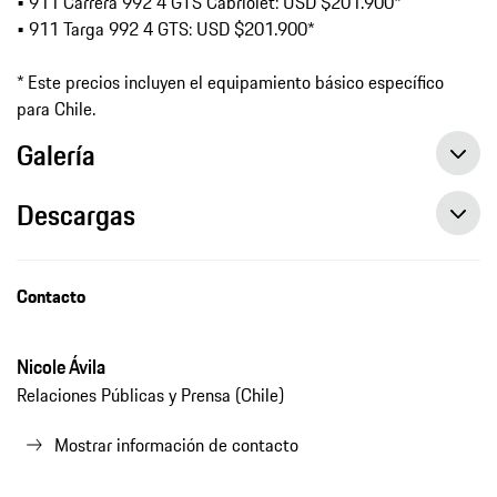
• 911 Carrera 992 4 GTS Cabriolet: USD $201.900*
• 911 Targa 992 4 GTS: USD $201.900*
* Este precios incluyen el equipamiento básico específico
para Chile.
Galería
Descargas
Porsche actualiza la gama 911 GTS en Chile, comunicado de prensa, 02/03/2022
Contacto
Nicole Ávila
Relaciones Públicas y Prensa (Chile)
Mostrar información de contacto