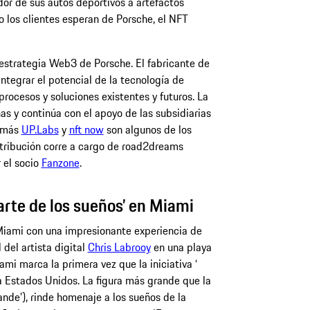
ador de sus autos deportivos a artefactos
o los clientes esperan de Porsche, el NFT
a estrategia Web3 de Porsche. El fabricante de
ntegrar el potencial de la tecnología de
 procesos y soluciones existentes y futuros. La
as y continúa con el apoyo de las subsidiarias
demás
UP.Labs
y
nft now
son algunos de los
stribución corre a cargo de road2dreams
 el socio
Fanzone
.
 arte de los sueños’ en Miami
iami con una impresionante experiencia de
l del artista digital
Chris Labrooy
en una playa
ami marca la primera vez que la iniciativa ‘
 a Estados Unidos. La figura más grande que la
ande’), rinde homenaje a los sueños de la