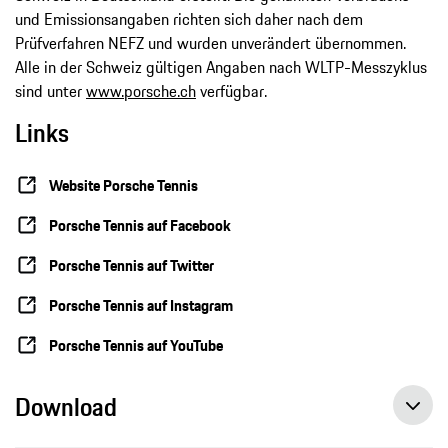
und Emissionsangaben richten sich daher nach dem
Prüfverfahren NEFZ und wurden unverändert übernommen.
Alle in der Schweiz gültigen Angaben nach WLTP-Messzyklus
sind unter
www.porsche.ch
verfügbar.
Links
Website Porsche Tennis
Porsche Tennis auf Facebook
Porsche Tennis auf Twitter
Porsche Tennis auf Instagram
Porsche Tennis auf YouTube
Download
Die Fans sind beim Porsche Tennis Grand Prix ganz nah dran, Pressemitteilung, 08.04.2021, Porsche AG