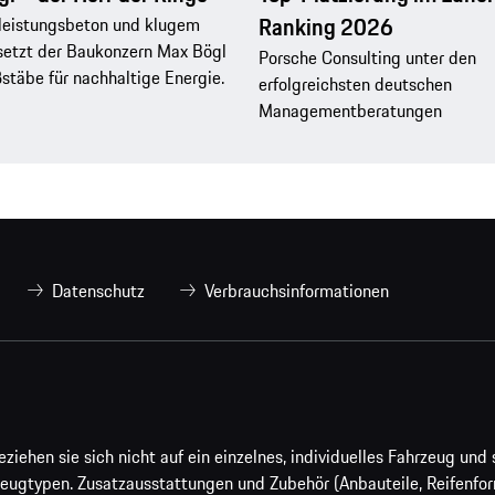
Ranking 2026
leistungsbeton und klugem
setzt der Baukonzern Max Bögl
Porsche Consulting unter den
täbe für nachhaltige Energie.
erfolgreichsten deutschen
Managementberatungen
Datenschutz
Verbrauchsinformationen
ehen sie sich nicht auf ein einzelnes, individuelles Fahrzeug und s
eugtypen. Zusatzausstattungen und Zubehör (Anbauteile, Reifenfo