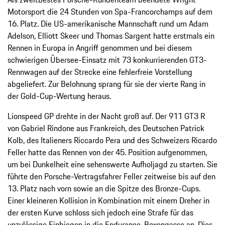
Motorsport die 24 Stunden von Spa-Francorchamps auf dem
16. Platz. Die US-amerikanische Mannschaft rund um Adam
Adelson, Elliott Skeer und Thomas Sargent hatte erstmals ein
Rennen in Europa in Angriff genommen und bei diesem
schwierigen Übersee-Einsatz mit 73 konkurrierenden GT3-
Rennwagen auf der Strecke eine fehlerfreie Vorstellung
abgeliefert. Zur Belohnung sprang für sie der vierte Rang in
der Gold-Cup-Wertung heraus.
Lionspeed GP drehte in der Nacht groß auf. Der 911 GT3 R
von Gabriel Rindone aus Frankreich, des Deutschen Patrick
Kolb, des Italieners Riccardo Pera und des Schweizers Ricardo
Feller hatte das Rennen von der 45. Position aufgenommen,
um bei Dunkelheit eine sehenswerte Aufholjagd zu starten. Sie
führte den Porsche-Vertragsfahrer Feller zeitweise bis auf den
13. Platz nach vorn sowie an die Spitze des Bronze-Cups.
Einer kleineren Kollision in Kombination mit einem Dreher in
der ersten Kurve schloss sich jedoch eine Strafe für das
unzulässige Einbiegen in die Endurance-Boxengasse an. Dies