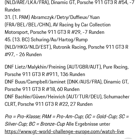
(NLD/ARE/LKA/FRA), Dinamic GT, Porsche 911 GT3 R #54, -7
Runden
31. (1. PAM) Abramczyk/Detry/Duffieux/Yuan
(FRA/BEL/BEL/CHN), AV Racing by Car Collection
Motorsport, Porsche 911 GT3 R #29, -7 Runden
45. (13. BC) Schuring/Au/Hartog/Rump
(NLD/HKG/NLD/EST), Rutronik Racing, Porsche 911 GT3 R
#97, - 26 Runden
DNF Lietz/Malykhin/Preining (AUT/GBR/AUT), Pure Rxcing,
Porsche 911 GT3 R #911, 136 Runden
DNF Buus/Campbell/Jaminet (DNK/AUS/FRA), Dinamic GT,
Porsche 911 GT3 R #18, 60 Runden
DNF Bachler/Güven/Heinrich (AUT/TUR/DEU), Schumacher
CLRT, Porsche 911 GT3 R #22, 27 Runden
Pro = Pro-Klasse; PAM = Pro-Am-Cup; GC = Gold-Cup; SC =
Silver-Cup; BC = Bronze-Cup
Alle Ergebnisse unter
https://www.gt-world-challenge-europe.com/watch-live