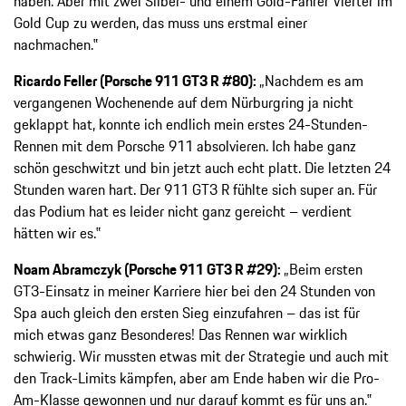
haben. Aber mit zwei Silber- und einem Gold-Fahrer Vierter im
Gold Cup zu werden, das muss uns erstmal einer
nachmachen.‟
Ricardo Feller (Porsche 911 GT3 R #80):
„Nachdem es am
vergangenen Wochenende auf dem Nürburgring ja nicht
geklappt hat, konnte ich endlich mein erstes 24-Stunden-
Rennen mit dem Porsche 911 absolvieren. Ich habe ganz
schön geschwitzt und bin jetzt auch echt platt. Die letzten 24
Stunden waren hart. Der 911 GT3 R fühlte sich super an. Für
das Podium hat es leider nicht ganz gereicht – verdient
hätten wir es.‟
Noam Abramczyk (Porsche 911 GT3 R #29):
„Beim ersten
GT3-Einsatz in meiner Karriere hier bei den 24 Stunden von
Spa auch gleich den ersten Sieg einzufahren – das ist für
mich etwas ganz Besonderes! Das Rennen war wirklich
schwierig. Wir mussten etwas mit der Strategie und auch mit
den Track-Limits kämpfen, aber am Ende haben wir die Pro-
Am-Klasse gewonnen und nur darauf kommt es für uns an.‟