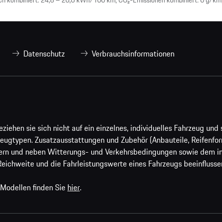
h kombiniert: 24,8 – 20,6 kWh/100 km; CO₂-Emissionen kombiniert: 0 g/km;
Datenschutz
Verbrauchsinformationen
ehen sie sich nicht auf ein einzelnes, individuelles Fahrzeug und s
eugtypen. Zusatzausstattungen und Zubehör (Anbauteile, Reifenfo
ern und neben Witterungs- und Verkehrsbedingungen sowie dem ind
Reichweite und die Fahrleistungswerte eines Fahrzeugs beeinflusse
 Modellen finden Sie
hier
.