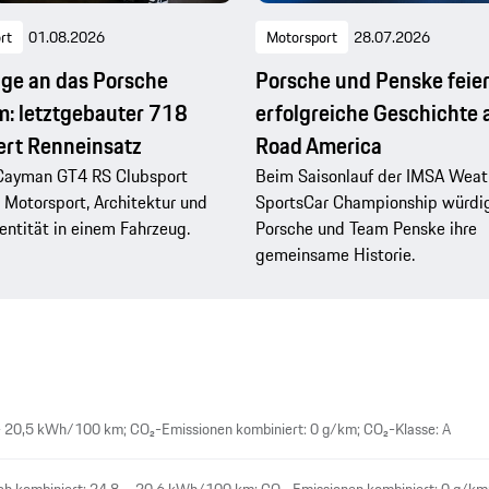
rt
01.08.2026
Motorsport
28.07.2026
e an das Porsche
Porsche und Penske feier
: letztgebauter 718
erfolgreiche Geschichte 
ert Renneinsatz
Road America
Cayman GT4 RS Clubsport
Beim Saisonlauf der IMSA Weat
 Motorsport, Architektur und
SportsCar Championship würdi
ntität in einem Fahrzeug.
Porsche und Team Penske ihre
gemeinsame Historie.
– 20,5 kWh/100 km; CO₂-Emissionen kombiniert: 0 g/km; CO₂-Klasse: A