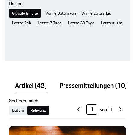
Datum
-
Globale Inhalte
Letzte 24h
Letzte 7 Tage
Letzte 30 Tage
Letztes Jahr
Artikel
(42)
Pressemitteilungen
(10)
Sortieren nach
von
1
Datum
Relevanz