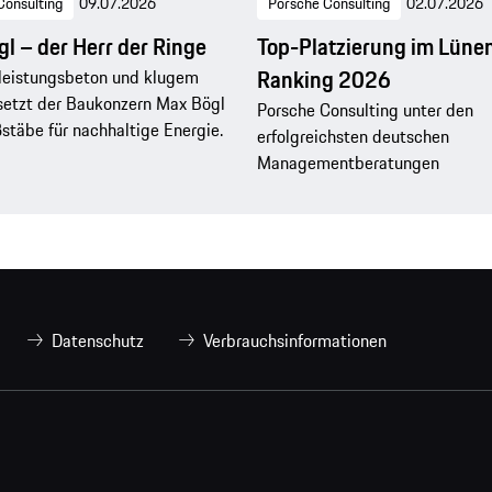
Consulting
09.07.2026
Porsche Consulting
02.07.2026
l – der Herr der Ringe
Top-Platzierung im Lüne
Ranking 2026
leistungsbeton und klugem
setzt der Baukonzern Max Bögl
Porsche Consulting unter den
täbe für nachhaltige Energie.
erfolgreichsten deutschen
Managementberatungen
Datenschutz
Verbrauchsinformationen