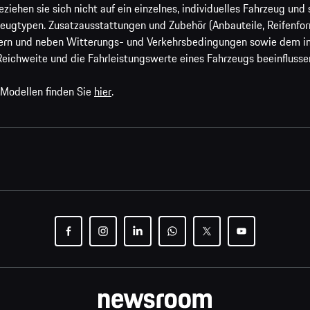
ehen sie sich nicht auf ein einzelnes, individuelles Fahrzeug und s
eugtypen. Zusatzausstattungen und Zubehör (Anbauteile, Reifenfo
ern und neben Witterungs- und Verkehrsbedingungen sowie dem ind
Reichweite und die Fahrleistungswerte eines Fahrzeugs beeinflusse
 Modellen finden Sie
hier
.