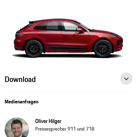
Download
Die neuen 718 GTS 4.0-Modelle: Fahrvergnügen für alle Sinne, Pressemitteilung, 16.01.2020, Porsche AG
Medienanfragen
Oliver Hilger
Pressesprecher 911 und 718