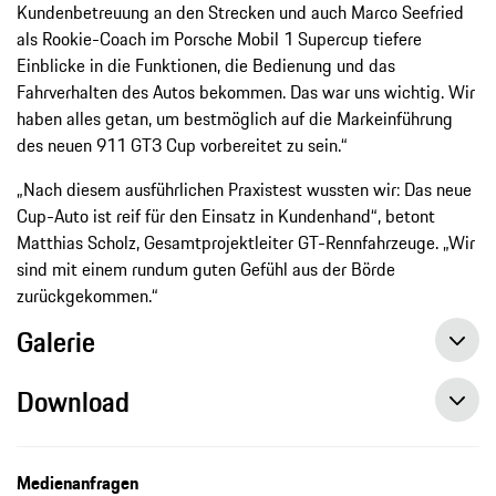
Kundenbetreuung an den Strecken und auch Marco Seefried
als Rookie-Coach im Porsche Mobil 1 Supercup tiefere
Einblicke in die Funktionen, die Bedienung und das
Fahrverhalten des Autos bekommen. Das war uns wichtig. Wir
haben alles getan, um bestmöglich auf die Markeinführung
des neuen 911 GT3 Cup vorbereitet zu sein.“
„Nach diesem ausführlichen Praxistest wussten wir: Das neue
Cup-Auto ist reif für den Einsatz in Kundenhand“, betont
Matthias Scholz, Gesamtprojektleiter GT-Rennfahrzeuge. „Wir
sind mit einem rundum guten Gefühl aus der Börde
zurückgekommen.“
Galerie
Download
Neuer Markenpokal-Rennwagen von Porsche steht an der Startlinie, Pressemitteilung, 07.12.2020, Porsche AG
Medienanfragen