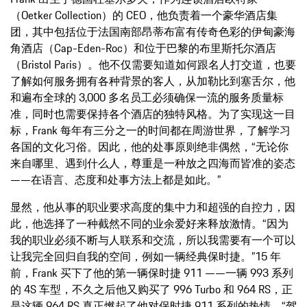
（Oetker Collection）的 CEO，他负责着一个豪华酒店集
团，其中包括位于法国南部昂蒂布富有传奇色彩的伊甸豪海
角酒店（Cap-Eden-Roc）和位于巴黎的布里斯托尔酒店
（Bristol Paris）。他不仅需要知道如何跟名人打交道，也要
了解如何服务拥有各种背景的客人，从加勒比到塞舌尔，他
和遍布全球的 3,000 多名员工必须确保一流的服务质量标
准，同时也需要保持各个酒店的独特风格。为了实现这一目
标，Frank 每年有三分之一的时间都在周游世界，了解学习
各国的文化习俗。因此，他的处事原则绝非偶然，“无论你
来自哪里、遇到什么人，尊重是一种放之四海而皆准的姿态
——在语言、态度和处事方法上都是如此。”
显然，他从事的职业要求高度的集中力和超强的自控力，因
此，他选择了一种截然不同的业余爱好来释放激情。“因为
我的职业必须不断与人联系和交流，所以我需要有一个可以
让我完全回归自我的空间，例如一辆经典保时捷。”15 年
前，Frank 买下了他的第一辆保时捷 911 ——一辆 993 系列
的 4S 车型，不久之后他又购买了 996 Turbo 和 964 RS，正
是这辆 964 RS 真正燃起了他对保时捷 911 系列的热情。“驾