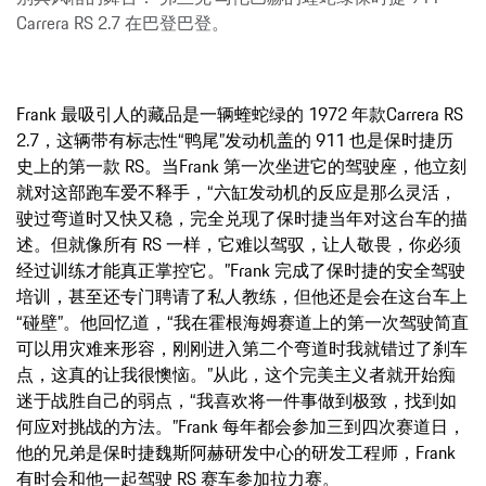
Carrera RS 2.7 在巴登巴登。
Frank 最吸引人的藏品是一辆蝰蛇绿的 1972 年款Carrera RS
2.7，这辆带有标志性“鸭尾”发动机盖的 911 也是保时捷历
史上的第一款 RS。当Frank 第一次坐进它的驾驶座，他立刻
就对这部跑车爱不释手，“六缸发动机的反应是那么灵活，
驶过弯道时又快又稳，完全兑现了保时捷当年对这台车的描
述。但就像所有 RS 一样，它难以驾驭，让人敬畏，你必须
经过训练才能真正掌控它。”Frank 完成了保时捷的安全驾驶
培训，甚至还专门聘请了私人教练，但他还是会在这台车上
“碰壁”。他回忆道，“我在霍根海姆赛道上的第一次驾驶简直
可以用灾难来形容，刚刚进入第二个弯道时我就错过了刹车
点，这真的让我很懊恼。”从此，这个完美主义者就开始痴
迷于战胜自己的弱点，“我喜欢将一件事做到极致，找到如
何应对挑战的方法。”Frank 每年都会参加三到四次赛道日，
他的兄弟是保时捷魏斯阿赫研发中心的研发工程师，Frank
有时会和他一起驾驶 RS 赛车参加拉力赛。