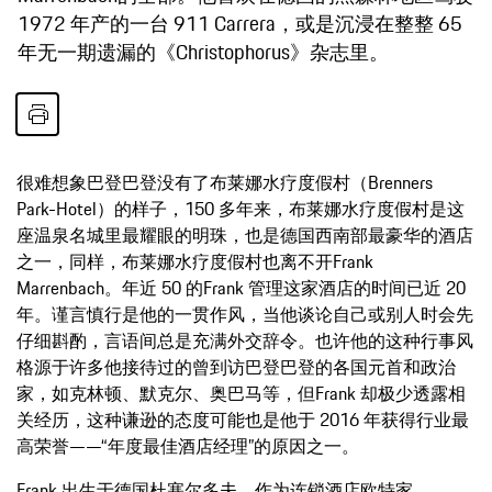
1972 年产的一台 911 Carrera，或是沉浸在整整 65
年无一期遗漏的《Christophorus》杂志里。
很难想象巴登巴登没有了布莱娜水疗度假村（Brenners
Park-Hotel）的样子，150 多年来，布莱娜水疗度假村是这
座温泉名城里最耀眼的明珠，也是德国西南部最豪华的酒店
之一，同样，布莱娜水疗度假村也离不开Frank
Marrenbach。年近 50 的Frank 管理这家酒店的时间已近 20
年。谨言慎行是他的一贯作风，当他谈论自己或别人时会先
仔细斟酌，言语间总是充满外交辞令。也许他的这种行事风
格源于许多他接待过的曾到访巴登巴登的各国元首和政治
家，如克林顿、默克尔、奥巴马等，但Frank 却极少透露相
关经历，这种谦逊的态度可能也是他于 2016 年获得行业最
高荣誉——“年度最佳酒店经理”的原因之一。
Frank 出生于德国杜塞尔多夫，作为连锁酒店欧特家