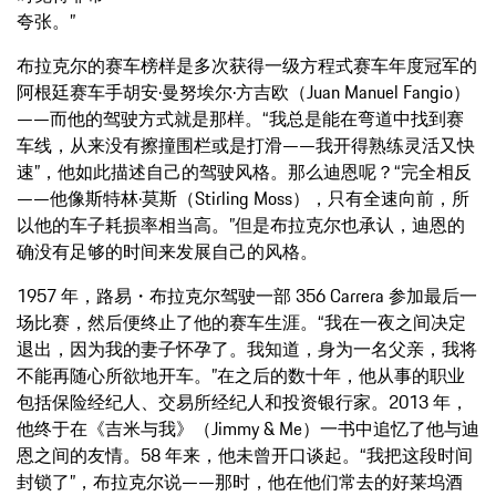
夸张。”
布拉克尔的赛车榜样是多次获得一级方程式赛车年度冠军的
阿根廷赛车手胡安·曼努埃尔·方吉欧（Juan Manuel Fangio）
——而他的驾驶方式就是那样。“我总是能在弯道中找到赛
车线，从来没有擦撞围栏或是打滑——我开得熟练灵活又快
速”，他如此描述自己的驾驶风格。那么迪恩呢？“完全相反
——他像斯特林·莫斯（Stirling Moss），只有全速向前，所
以他的车子耗损率相当高。”但是布拉克尔也承认，迪恩的
确没有足够的时间来发展自己的风格。
1957 年，路易・布拉克尔驾驶一部 356 Carrera 参加最后一
场比赛，然后便终止了他的赛车生涯。“我在一夜之间决定
退出，因为我的妻子怀孕了。我知道，身为一名父亲，我将
不能再随心所欲地开车。”在之后的数十年，他从事的职业
包括保险经纪人、交易所经纪人和投资银行家。2013 年，
他终于在《吉米与我》（Jimmy & Me）一书中追忆了他与迪
恩之间的友情。58 年来，他未曾开口谈起。“我把这段时间
封锁了”，布拉克尔说——那时，他在他们常去的好莱坞酒