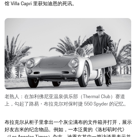
馆 Villa Capri 里获知迪恩的死讯。
老熟人：在加利佛尼亚温泉俱乐部（Thermal Club）赛道
上，勾起了路易・布拉克尔对保时捷 550 Spyder 的记忆。
布拉克尔从柜子里拿出一个灰尘满布的文件箱并打开，展示
好友吉米的纪念物品。例如，一本泛黄的《洛杉矶时代》
（Los Angeles Times）杂志，迪恩在其中一篇访谈里表示并