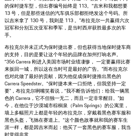
的保时捷车型，但出赛编号始终是 113。“吉米和我都想要
13 号，但是那些迷信的汽车俱乐部都拒绝发这个号码。所
以吉米拿了 130 号，我则是 113 。”布拉克尔一共赢得六次
冠军和分别五次亚军和季军，是当时西岸获胜最多次的车
手。
布拉克尔并未正式为保时捷出赛，但也获得当地保时捷车商
的支持，目的是要让这个年轻的品牌在加州打响名声。
“356 Carrera 刚进入美国市场时业绩凄惨， 一定要赢得比赛
来扳回一城，所以这在当时可是最好的广告。”而布拉克尔
也对此做了最好的贡献，因为他促成保时捷推出黑色的
Carrera Speedster。“保时捷本来一口拒绝，但我坚持一定
要”，布拉克尔咧嘴笑着说，“我不断告诉他们：给我一辆黑
色的 Carrera，它不但独一无二，而且一定非常醒目。”如
今，在他位于沙漠城市棕榈泉（Palm Springs）的公寓里，
墙上多幅照片上都是年轻的布拉克尔，穿戴着黑色赛车服和
黑色头盔，飞驰在赛道上。“这个颜色故事就和我的赛车生
涯一样，都是因吉米而起：他买了一套黑色的赛车服，我当
时觉得非常