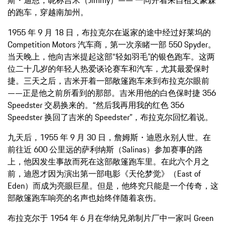
的跑车，穿越南加州。
1955 年 9 月 18 日，布拉克尔在返家的途中经过好莱坞的
Competition Motors 汽车商，第一次亲睹一部 550 Spyder。
当天晚上，他向吉米提起这部“轻如羽毛”的银色跑车。这两
位二十几岁的年轻人热爱谈论赛车和汽车，尤其最爱保时
捷。三天之后，吉米开着一部敞篷跑车来到布拉克尔眼前
——正是他之前所看到的那部。吉米用他的白色保时捷 356
Speedster 交易换来的。“然后我再用我的红色 356
Speedster 换回了吉米的 Speedster”，布拉克尔回忆着说。
九天后，1955 年 9 月 30 日，詹姆斯・迪恩永别人世。在
前往近 600 公里远的萨利纳斯（Salinas）参加赛事的路
上，他因发生事故而死在这部敞篷跑车里。在此六个月之
前，迪恩才因为演出第一部电影《天伦梦觉》（East of
Eden）而成为亮眼巨星。但是，他终究只能是一个传奇，这
部敞篷跑车响亮的名声也始终伴随着哀伤。
布拉克尔于 1954 年 6 月在华纳兄弟制片厂中一家叫 Green