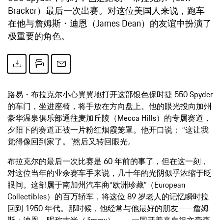
Bracker）最后一次出赛。对这位美国人来说，跑车
在他与詹姆斯・迪恩（James Dean）的友谊中扮演了
极重要的角色。
路易・布拉克尔小心翼翼地打开这部银色保时捷 550 Spyder
的车门，坐进座椅，将手放在方向盘上。他的眼光投向加州
豪华温泉俱乐部通往麦加丘陵（Mecca Hills）的专属赛道，
夕阳下的赛道正被一片粉红烟霞笼罩。他开口说： “这让我
觉得像回到家了。”然后又转回眼光。
布拉克尔的最后一次比赛是 60 年前的事了，但在这一刻，
对这位当年的业余赛车手来说，几十年的光阴似乎浓缩于眨
眼间。这部属于南加州汽车商“欧洲珍藏”（European
Collectibles）的百万轿车，将这位 89 岁老人的记忆瞬时拉
回到 1950 年代。那时候，他经常与他最好的朋友——詹姆
斯・迪恩，昵称吉米（Jimmy）—— 一同开着来自祖文豪森