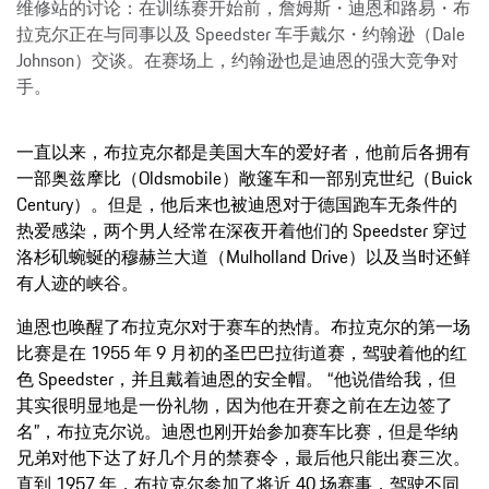
维修站的讨论：在训练赛开始前，詹姆斯・迪恩和路易・布
拉克尔正在与同事以及 Speedster 车手戴尔・约翰逊（Dale
Johnson）交谈。在赛场上，约翰逊也是迪恩的强大竞争对
手。
一直以来，布拉克尔都是美国大车的爱好者，他前后各拥有
一部奥兹摩比（Oldsmobile）敞篷车和一部别克世纪（Buick
Century）。但是，他后来也被迪恩对于德国跑车无条件的
热爱感染，两个男人经常在深夜开着他们的 Speedster 穿过
洛杉矶蜿蜒的穆赫兰大道（Mulholland Drive）以及当时还鲜
有人迹的峡谷。
迪恩也唤醒了布拉克尔对于赛车的热情。布拉克尔的第一场
比赛是在 1955 年 9 月初的圣巴巴拉街道赛，驾驶着他的红
色 Speedster，并且戴着迪恩的安全帽。 “他说借给我，但
其实很明显地是一份礼物，因为他在开赛之前在左边签了
名”，布拉克尔说。迪恩也刚开始参加赛车比赛，但是华纳
兄弟对他下达了好几个月的禁赛令，最后他只能出赛三次。
直到 1957 年，布拉克尔参加了将近 40 场赛事，驾驶不同