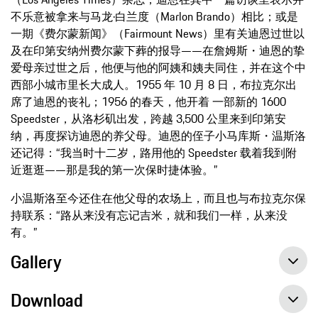
不乐意被拿来与马龙·白兰度（Marlon Brando）相比；或是
一期《费尔蒙新闻》（Fairmount News）里有关迪恩过世以
及在印第安纳州费尔蒙下葬的报导——在詹姆斯・迪恩的挚
爱母亲过世之后，他便与他的阿姨和姨夫同住，并在这个中
西部小城市里长大成人。1955 年 10 月 8 日，布拉克尔出
席了迪恩的丧礼；1956 的春天，他开着 一部新的 1600
Speedster，从洛杉矶出发，跨越 3,500 公里来到印第安
纳，再度探访迪恩的养父母。迪恩的侄子小马库斯・温斯洛
还记得：“我当时十二岁，路用他的 Speedster 载着我到附
近逛逛——那是我的第一次保时捷体验。”
小温斯洛至今还住在他父母的农场上，而且也与布拉克尔保
持联系：“路从来没有忘记吉米，就和我们一样，从来没
有。”
Gallery
Download