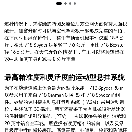
这种情况下，乘客舱的两侧及座位后方空间仍然保持大面积
敞开。侧窗升起时可以与空气导流板一起形成完整的车顶，
在下雨时起到保护作用。整个车顶含机械零件仅重 18.3 公
斤，相比 718 Spyder 足足轻了 7.6 公斤，更比 718 Boxster
轻 16.5 公斤。在天气允许的情况下，车主可以将顶篷留在
家中从而使车身再减去 8 公斤重量。
最高精准度和灵活度的运动型悬挂系统
为了在蜿蜒道路上体验最大的驾驶乐趣，718 Spyder RS 的
底盘采用了来自 718 Cayman GT4 RS 和 718 Spyder 的组
件。标配的保时捷主动悬挂管理系统（PASM）采用运动调
校，并降低了 30 毫米。新车还配备了带有机械限滑差速器
的保时捷扭矩引导系统（PTV）、带球形接头的悬挂轴承和
20 英寸铝合金车轮。底盘拥有凌厉精准的转向，以及灵活
且极度中性的操控表现。底盘高度、外倾角、轮距和防倾杆