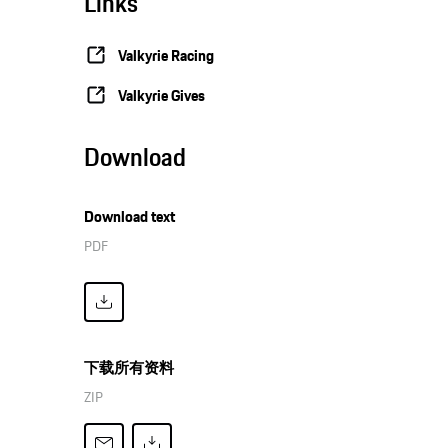
Links
Valkyrie Racing
Valkyrie Gives
Download
Download text
PDF
下载所有资料
ZIP