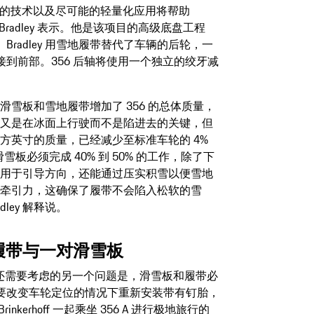
衡的技术以及尽可能的轻量化应用将帮助
on Bradley 表示。他是该项目的高级底盘工程
radley 用雪地履带替代了车辆的后轮，一
到前部。356 后轴将使用一个独立的绞牙减
滑雪板和雪地履带增加了 356 的总体质量，
又是在冰面上行驶而不是陷进去的关键，但
方英寸的质量，已经减少至标准车轮的 4%
雪板必须完成 40% 到 50% 的工作，除了下
用于引导方向，还能通过压实积雪以便雪地
牵引力，这确保了履带不会陷入松软的雪
adley 解释说。
履带与一对滑雪板
ley 还需要考虑的另一个问题是，滑雪板和履带必
要改变车轮定位的情况下重新安装带有钉胎，
erhoff 一起乘坐 356 A 进行极地旅行的