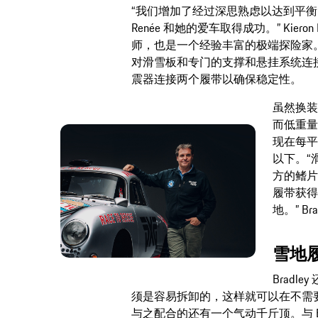
“我们增加了经过深思熟虑以达到平
Renée 和她的爱车取得成功。” Kier
师，也是一个经验丰富的极端探险家。B
对滑雪板和专门的支撑和悬挂系统连接
震器连接两个履带以确保稳定性。
虽然换装
而低重量
现在每平
以下。“滑
方的鳍片
履带获得
地。” Br
雪地
Brad
须是容易拆卸的，这样就可以在不需
与之配合的还有一个气动千斤顶。与 Brink