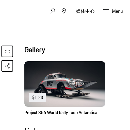
媒体中心
Menu
Gallery
23
Project 356 World Rally Tour: Antarctica