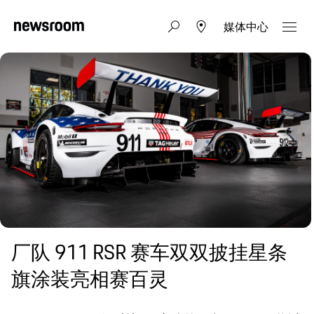
媒体中心
厂队 911 RSR 赛车双双披挂星条
旗涂装亮相赛百灵