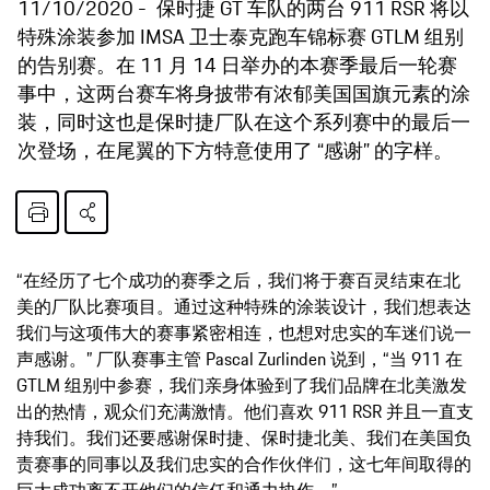
11/10/2020
保时捷 GT 车队的两台 911 RSR 将以
特殊涂装参加 IMSA 卫士泰克跑车锦标赛 GTLM 组别
的告别赛。在 11 月 14 日举办的本赛季最后一轮赛
事中，这两台赛车将身披带有浓郁美国国旗元素的涂
装，同时这也是保时捷厂队在这个系列赛中的最后一
次登场，在尾翼的下方特意使用了 “感谢” 的字样。
“在经历了七个成功的赛季之后，我们将于赛百灵结束在北
美的厂队比赛项目。通过这种特殊的涂装设计，我们想表达
我们与这项伟大的赛事紧密相连，也想对忠实的车迷们说一
声感谢。” 厂队赛事主管 Pascal Zurlinden 说到，“当 911 在
GTLM 组别中参赛，我们亲身体验到了我们品牌在北美激发
出的热情，观众们充满激情。他们喜欢 911 RSR 并且一直支
持我们。我们还要感谢保时捷、保时捷北美、我们在美国负
责赛事的同事以及我们忠实的合作伙伴们，这七年间取得的
巨大成功离不开他们的信任和通力协作。”