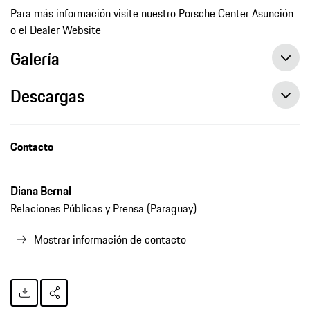
Para más información visite nuestro Porsche Center Asunción
o el
Dealer Website
Galería
Descargas
Porsche Paraguay exhibe dos modelos en la plataforma de negocios FEPY 2026
Contacto
Diana Bernal
Relaciones Públicas y Prensa (Paraguay)
Mostrar información de contacto