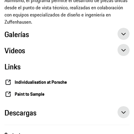
Asimismo, el programa permite el desarrollo de piezas únicas
desde el punto de vista técnico, realizadas en colaboración
con equipos especializados de diseño e ingeniería en
Zuffenhausen.
Galerías
Videos
911 GT3 with Touring Package ‘Tree of Life’: Sonderwunsch Manufaktur
Links
Anniversary Sonderwunsch creation: 911 GT3 with Touring Package ‘Tree of Life’
Individualisation at Porsche
Paint to Sample
Descargas