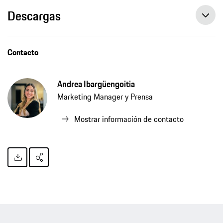
Descargas
Porsche Perú renueva su alianza con Alondra García Miró como embajadora de la marca
Contacto
Andrea Ibargüengoitia
Marketing Manager y Prensa
Mostrar información de contacto