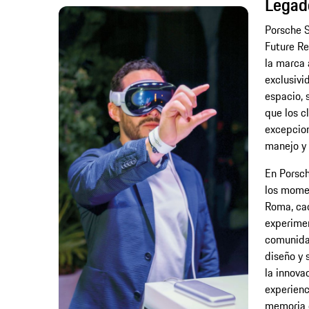
Legado
Porsche S
Future Re
la marca 
exclusivi
espacio, 
que los c
excepcion
manejo y 
En Porsch
los momen
Roma, cad
experimen
comunidad
diseño y 
la innova
experienc
memoria d