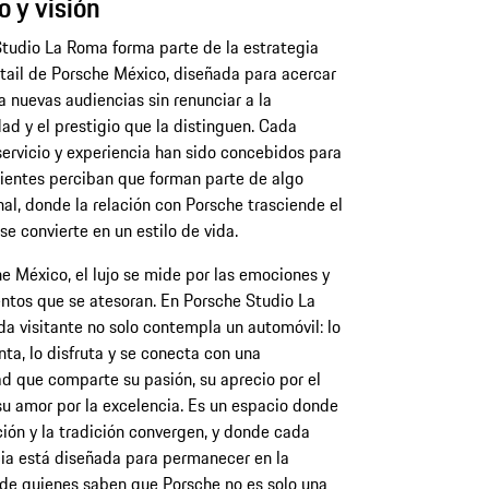
 y visión
tudio La Roma forma parte de la estrategia
tail de Porsche México, diseñada para acercar
a nuevas audiencias sin renunciar a la
dad y el prestigio que la distinguen. Cada
servicio y experiencia han sido concebidos para
lientes perciban que forman parte de algo
al, donde la relación con Porsche trasciende el
se convierte en un estilo de vida.
e México, el lujo se mide por las emociones y
tos que se atesoran. En Porsche Studio La
a visitante no solo contempla un automóvil: lo
ta, lo disfruta y se conecta con una
 que comparte su pasión, su aprecio por el
su amor por la excelencia. Es un espacio donde
ción y la tradición convergen, y donde cada
ia está diseñada para permanecer en la
e quienes saben que Porsche no es solo una