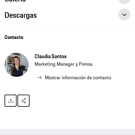
Descargas
El Porsche Panamera Turbo S E-Hybrid llega a El Salvador elevando el estándar de potencia y tecnología
Contacto
Claudia Santos
Marketing Manager y Prensa
Mostrar información de contacto