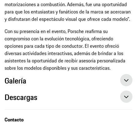
motorizaciones a combustión. Además, fue una oportunidad
para que los entusiastas y fanáticos de la marca se acercaran
y disfrutaran del espectáculo visual que ofrece cada modelo”.
Con su presencia en el evento, Porsche reafirma su
compromiso con la evolución tecnológica, ofreciendo
opciones para cada tipo de conductor. El evento ofreció
diversas actividades interactivas, además de brindar a los
asistentes la oportunidad de recibir asesoría personalizada
sobre los modelos disponibles y sus características.
Galería
Descargas
El nuevo Porsche 911 Carrera GTS con tecnología T-Hybrid hace su debut en Guatemala en el Auto Show 2025
El nuevo Porsche 911 Carrera GTS con tecnología T-Hybrid hace su debut en Guatemala en el Auto Show 2025, Comunicado de prensa
Contacto