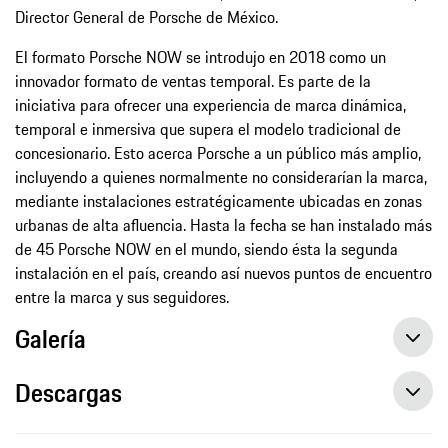
Director General de Porsche de México.
El formato Porsche NOW se introdujo en 2018 como un
innovador formato de ventas temporal. Es parte de la
iniciativa para ofrecer una experiencia de marca dinámica,
temporal e inmersiva que supera el modelo tradicional de
concesionario. Esto acerca Porsche a un público más amplio,
incluyendo a quienes normalmente no considerarían la marca,
mediante instalaciones estratégicamente ubicadas en zonas
urbanas de alta afluencia. Hasta la fecha se han instalado más
de 45 Porsche NOW en el mundo, siendo ésta la segunda
instalación en el país, creando así nuevos puntos de encuentro
entre la marca y sus seguidores.
Galería
Descargas
Porsche de México refuerza su vínculo con clientes con la apertura de Porsche NOW en Los Cabos