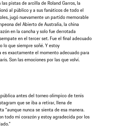
n las pistas de arcilla de Roland Garros, la
ó al público y a sus fanáticos de todo el
coles, jugó nuevamente un partido memorable
eona del Abierto de Australia, la china
zón en la cancha y solo fue derrotada
empate en el tercer set. Fue el final adecuado
o lo que siempre soñé. Y estoy
ora es exactamente el momento adecuado para
rís. Son las emociones por las que volví.
ública antes del torneo olímpico de tenis
tagram que se iba a retirar, llena de
cta “aunque nunca se sienta de esa manera.
 todo mi corazón y estoy agradecida por los
ado.”