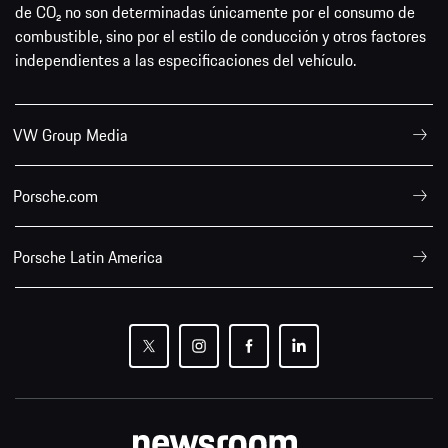
procedimientos de homologación Euro 5 (715/2007/EC,
692/2008/EC, 566/2011/EC y ECE-R 101) y del Nuevo Ciclo
de Conducción Europeo (NEDC). Las respectivas cifras no
fueron recopiladas con vehículos individuales y no constituyen
parte de la oferta. Esta información es proveída solamente
con propósitos comparativos entre modelos respectivos. El
consumo de combustible fue obtenido con vehículos con
equipamiento estándar. Los equipamientos opcionales
pueden afectar el consumo de combustible y el rendimiento
de los vehículos. El consumo de combustible y las emisiones
de CO₂ no son determinadas únicamente por el consumo de
combustible, sino por el estilo de conducción y otros factores
independientes a las especificaciones del vehículo.
VW Group Media
Porsche.com