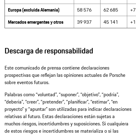
Europa (excluida Alemania)
58 576
62 685
+7
Mercados emergentes y otros
39 937
45 141
+1
Descarga de responsabilidad
Este comunicado de prensa contiene declaraciones
prospectivas que reflejan las opiniones actuales de Porsche
sobre eventos futuros.
Palabras como “voluntad”, “suponer”, “objetivo”, “podría”,
“debería”, “creer”, “pretender”, “planificar”, “estimar”, “en
proyecto” y “apuntar” son utilizadas para indicar declaraciones
relativas al futuro. Estas declaraciones están sujetas a
muchos riesgos, incertidumbres y suposiciones. Si cualquiera
de estos riesgos e incertidumbres se materializa o si las