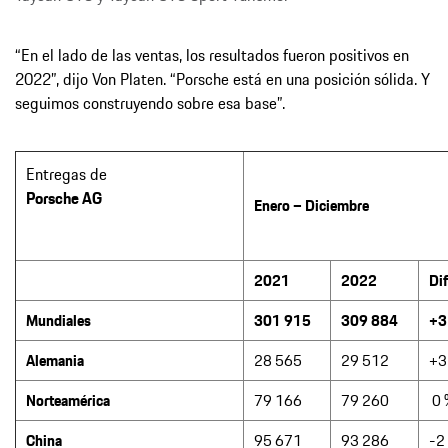
“En el lado de las ventas, los resultados fueron positivos en
2022”, dijo Von Platen. “Porsche está en una posición sólida. Y
seguimos construyendo sobre esa base”.
Entregas de
Porsche AG
Enero – Diciembre
2021
2022
Di
Mundiales
301 915
309 884
+3
Alemania
28 565
29 512
+3
Norteamérica
79 166
79 260
0 
China
95 671
93 286
-2