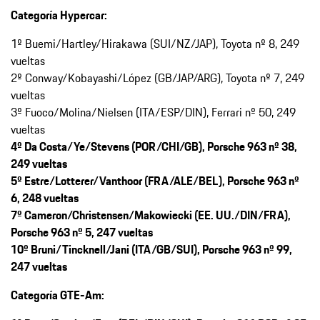
Categoría Hypercar:
1º Buemi/Hartley/Hirakawa (SUI/NZ/JAP), Toyota nº 8, 249
vueltas
2º Conway/Kobayashi/López (GB/JAP/ARG), Toyota nº 7, 249
vueltas
3º Fuoco/Molina/Nielsen (ITA/ESP/DIN), Ferrari nº 50, 249
vueltas
4º Da Costa/Ye/Stevens (POR/CHI/GB), Porsche 963 nº 38,
249 vueltas
5º Estre/Lotterer/Vanthoor (FRA/ALE/BEL), Porsche 963 nº
6, 248 vueltas
7º Cameron/Christensen/Makowiecki (EE. UU./DIN/FRA),
Porsche 963 nº 5, 247 vueltas
10º Bruni/Tincknell/Jani (ITA/GB/SUI), Porsche 963 nº 99,
247 vueltas
Categoría GTE-Am: