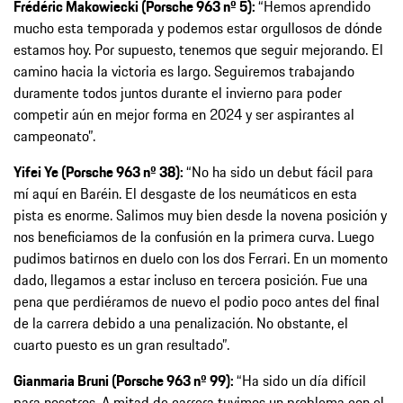
Frédéric Makowiecki (Porsche 963 nº 5):
“Hemos aprendido
mucho esta temporada y podemos estar orgullosos de dónde
estamos hoy. Por supuesto, tenemos que seguir mejorando. El
camino hacia la victoria es largo. Seguiremos trabajando
duramente todos juntos durante el invierno para poder
competir aún en mejor forma en 2024 y ser aspirantes al
campeonato”.
Yifei Ye (Porsche 963 nº 38):
“No ha sido un debut fácil para
mí aquí en Baréin. El desgaste de los neumáticos en esta
pista es enorme. Salimos muy bien desde la novena posición y
nos beneficiamos de la confusión en la primera curva. Luego
pudimos batirnos en duelo con los dos Ferrari. En un momento
dado, llegamos a estar incluso en tercera posición. Fue una
pena que perdiéramos de nuevo el podio poco antes del final
de la carrera debido a una penalización. No obstante, el
cuarto puesto es un gran resultado”.
Gianmaria Bruni (Porsche 963 nº 99):
“Ha sido un día difícil
para nosotros. A mitad de carrera tuvimos un problema con el