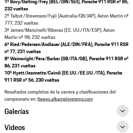
1º Bovy/Gatting/Frey (BEL/DIN/SUI), Porsche 911 RSR nº 85,
232 vueltas
2º Talbot/Stevenson/Fujii (Australia/GB/JAP), Aston Martin nº
777, 232 vueltas
3º James/Mancinelli/Riberas (EE. UU./ITA/ESP), Aston
Martin nº 98, 232 vueltas
6º Ried/Pedersen/Andlauer (ALE/DIN/FRA), Porsche 911 RSR
nº 77, 231 vueltas
8º Wainwright/Pera/Barker (GB/ITA/GB), Porsche 911 RSR nº
86, 231 vueltas
10º Hyett/Jeannette/Cairoli (EE.UU./EE.UU./ITA), Porsche
911 RSR nº 56, 230 vueltas
Resultados completos de la carrera y clasificaciones del
campeonato en:
fiawec.alkamelsystems.com
Galerías
Videos