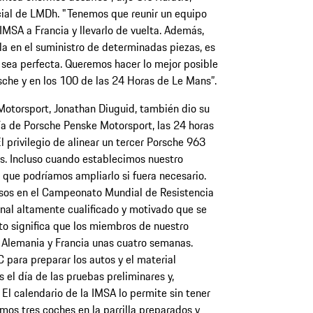
cial de LMDh. "Tenemos que reunir un equipo
 IMSA a Francia y llevarlo de vuelta. Además,
la en el suministro de determinadas piezas, es
 sea perfecta. Queremos hacer lo mejor posible
rsche y en los 100 de las 24 Horas de Le Mans”.
Motorsport, Jonathan Diuguid, también dio su
día de Porsche Penske Motorsport, las 24 horas
l privilegio de alinear un tercer Porsche 963
os. Incluso cuando establecimos nuestro
 que podríamos ampliarlo si fuera necesario.
os en el Campeonato Mundial de Resistencia
nal altamente cualificado y motivado que se
o significa que los miembros de nuestro
 Alemania y Francia unas cuatro semanas.
 para preparar los autos y el material
 el día de las pruebas preliminares y,
El calendario de la IMSA lo permite sin tener
os tres coches en la parrilla preparados y