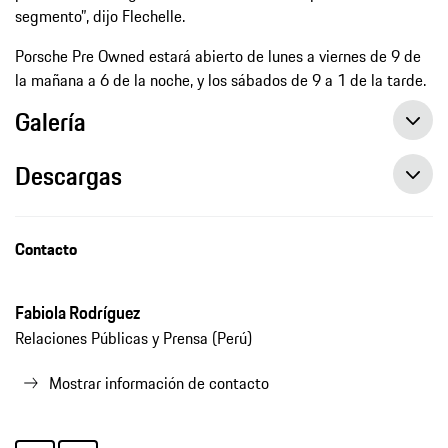
segmento”, dijo Flechelle.
Porsche Pre Owned estará abierto de lunes a viernes de 9 de
la mañana a 6 de la noche, y los sábados de 9 a 1 de la tarde.
Galería
Descargas
Porsche Pre Owned, nueva tienda de autos premium de reestreno en Perú
Porsche Pre Owned, nueva tienda de autos premium de reestreno en Perú, comunicado de prensa, 21/07/2021, Porsche Perú
Contacto
Fabiola Rodríguez
Relaciones Públicas y Prensa (Perú)
Mostrar información de contacto