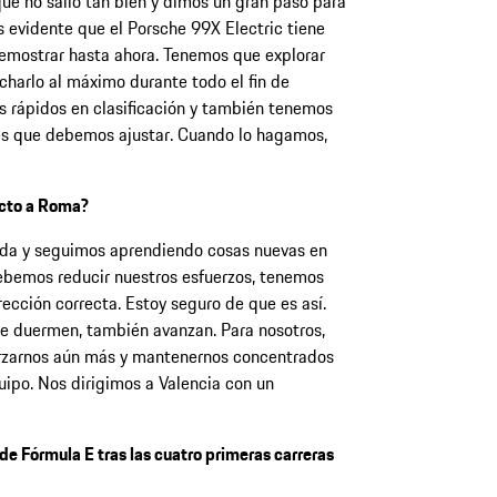
que no salió tan bien y dimos un gran paso para
Es evidente que el Porsche 99X Electric tiene
emostrar hasta ahora. Tenemos que explorar
charlo al máximo durante todo el fin de
s rápidos en clasificación y también tenemos
les que debemos ajustar. Cuando lo hagamos,
ecto a Roma?
ada y seguimos aprendiendo cosas nuevas en
debemos reducir nuestros esfuerzos, tenemos
ección correcta. Estoy seguro de que es así.
e duermen, también avanzan. Para nosotros,
forzarnos aún más y mantenernos concentrados
uipo. Nos dirigimos a Valencia con un
e Fórmula E tras las cuatro primeras carreras