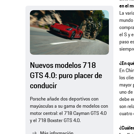
en el m
La vari
mundo 
comprad
el S y 
paso es
siempr
Nuevos modelos 718
¿En qué
En Chi
GTS 4.0: puro placer de
los cli
conducir
mayor 
uno de
Porsche añade dos deportivos con
debe en
mayúsculas a su gama de modelos con
son rel
motor central: el 718 Cayman GTS 4.0
cuatro 
y el 718 Boxster GTS 4.0.
¿Cuáles
Más información