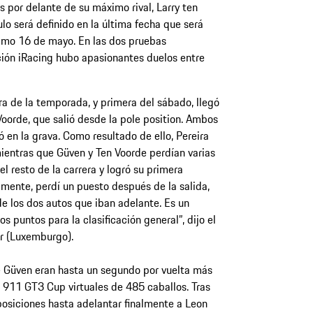
s por delante de su máximo rival, Larry ten
lo será definido en la última fecha que será
ximo 16 de mayo. En las dos pruebas
ción iRacing hubo apasionantes duelos entre
ra de la temporada, y primera del sábado, llegó
Voorde, que salió desde la pole position. Ambos
 en la grava. Como resultado de ello, Pereira
mientras que Güven y Ten Voorde perdían varias
l resto de la carrera y logró su primera
amente, perdí un puesto después de la salida,
de los dos autos que iban adelante. Es un
 puntos para la clasificación general”, dijo el
r (Luxemburgo).
he Güven eran hasta un segundo por vuelta más
e 911 GT3 Cup virtuales de 485 caballos. Tras
posiciones hasta adelantar finalmente a Leon