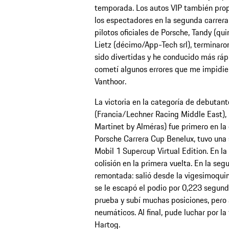
temporada. Los autos VIP también pr
los espectadores en la segunda carrera 
pilotos oficiales de Porsche, Tandy (qui
Lietz (décimo/App-Tech srl), terminaron
sido divertidas y he conducido más rápi
cometí algunos errores que me impidiero
Vanthoor.
La victoria en la categoría de debuta
(Francia/Lechner Racing Middle East),
Martinet by Alméras) fue primero en la 
Porsche Carrera Cup Benelux, tuvo una s
Mobil 1 Supercup Virtual Edition. En la p
colisión en la primera vuelta. En la se
remontada: salió desde la vigesimoquint
se le escapó el podio por 0,223 segund
prueba y subí muchas posiciones, pero 
neumáticos. Al final, pude luchar por la 
Hartog.