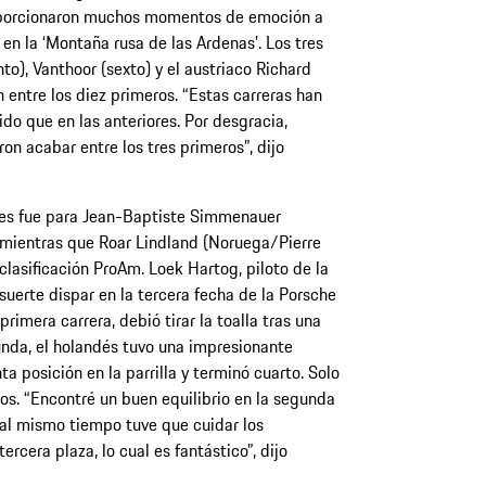
oporcionaron muchos momentos de emoción a
en la ‘Montaña rusa de las Ardenas’. Los tres
nto), Vanthoor (sexto) y el austriaco Richard
 entre los diez primeros. “Estas carreras han
do que en las anteriores. Por desgracia,
n acabar entre los tres primeros”, dijo
ntes fue para Jean-Baptiste Simmenauer
 mientras que Roar Lindland (Noruega/Pierre
clasificación ProAm. Loek Hartog, piloto de la
uerte dispar en la tercera fecha de la Porsche
rimera carrera, debió tirar la toalla tras una
gunda, el holandés tuvo una impresionante
a posición en la parrilla y terminó cuarto. Solo
os. “Encontré un buen equilibrio en la segunda
al mismo tiempo tuve que cuidar los
tercera plaza, lo cual es fantástico”, dijo