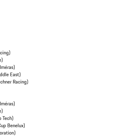
cing)
e)
lméras)
ddle East)
chner Racing)
lméras)
e)
 Tech)
Cup Benelux)
oration)