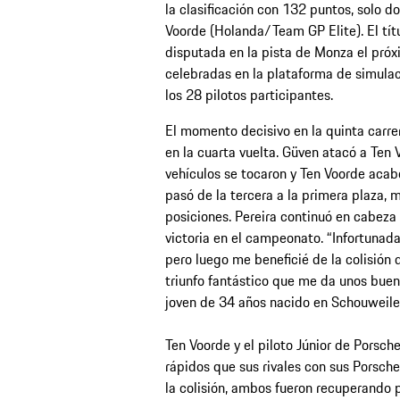
la clasificación con 132 puntos, solo do
Voorde (Holanda/Team GP Elite). El títu
disputada en la pista de Monza el pró
celebradas en la plataforma de simula
los 28 pilotos participantes.
El momento decisivo en la quinta carre
en la cuarta vuelta. Güven atacó a Ten 
vehículos se tocaron y Ten Voorde acabó
pasó de la tercera a la primera plaza, 
posiciones. Pereira continuó en cabeza e
victoria en el campeonato. “Infortunad
pero luego me beneficié de la colisión 
triunfo fantástico que me da unos buenos
joven de 34 años nacido en Schouweile
Ten Voorde y el piloto Júnior de Porsc
rápidos que sus rivales con sus Porsch
la colisión, ambos fueron recuperando 