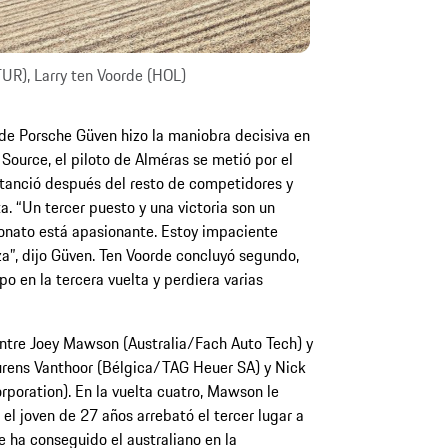
UR), Larry ten Voorde (HOL)
 de Porsche Güven hizo la maniobra decisiva en
 Source, el piloto de Alméras se metió por el
istanció después del resto de competidores y
ta. “Un tercer puesto y una victoria son un
eonato está apasionante. Estoy impaciente
za”, dijo Güven. Ten Voorde concluyó segundo,
o en la tercera vuelta y perdiera varias
entre Joey Mawson (Australia/Fach Auto Tech) y
Laurens Vanthoor (Bélgica/TAG Heuer SA) y Nick
poration). En la vuelta cuatro, Mawson le
 el joven de 27 años arrebató el tercer lugar a
e ha conseguido el australiano en la