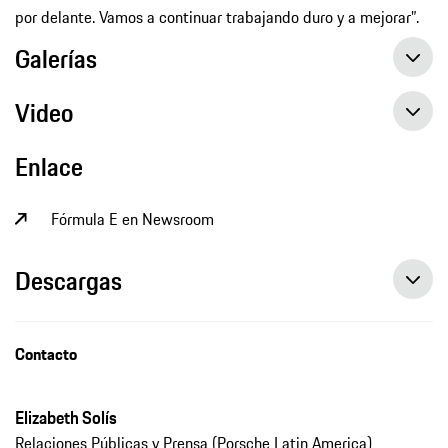
por delante. Vamos a continuar trabajando duro y a mejorar”.
Galerías
Video
Enlace
Fórmula E en Newsroom
Descargas
Campeonato de Fórmula E (Marrakech) - André Lotterer suma importantes puntos en Marrakech, comunicado de prensa, 29/2/2020, Porsche AG
Contacto
Elizabeth Solís
Relaciones Públicas y Prensa (Porsche Latin America)