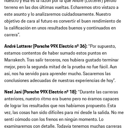
nuestro y esa es la razón por la que André (Lotterer) perdió
terreno en las dos últimas vueltas. Echaremos otro vistazo a
este asunto y lo analizaremos cuidadosamente. Nuestro
objetivo de cara al futuro es convertir el buen rendimiento de
la calificación en unos resultados buenos y continuados en
carrera”.
André Lotterer (Porsche 99X Electric nº 36):
“Por supuesto,
estamos contentos de haber sumado estos puntos en
Marrakech. Tras salir terceros, nos hubiera gustado terminar
mejor, pero la segunda mitad de la prueba no fue fácil. Aun
así, nos ha servido para aprender mucho. Sacaremos las
conclusiones adecuadas de nuestras experiencias de hoy”.
Neel Jani (Porsche 99X Electric nº 18):
“Durante las carreras
anteriores, nuestro ritmo era bueno pero no éramos capaces
de lograr los resultados que nos habíamos propuesto. Esta
vez, las cosas han sido difíciles para mí desde la salida. No me
sentí cómodo con los frenos en ningún momento. Lo
examinaremos con detalle. Todavía tenemos muchas carreras