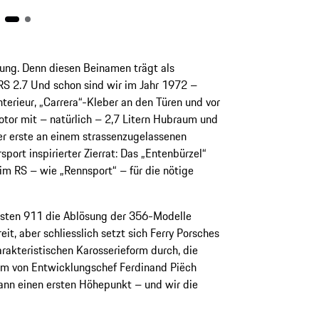
prung. Denn diesen Beinamen trägt als
RS 2.7 Und schon sind wir im Jahr 1972 –
terieur, „Carrera“-Kleber an den Türen und vor
tor mit – natürlich – 2,7 Litern Hubraum und
er erste an einem strassenzugelassenen
ort inspirierter Zierrat: Das „Entenbürzel“
im RS – wie „Rennsport“ – für die nötige
rsten 911 die Ablösung der 356-Modelle
eit, aber schliesslich setzt sich Ferry Porsches
rakteristischen Karosserieform durch, die
em von Entwicklungschef Ferdinand Piëch
 dann einen ersten Höhepunkt – und wir die