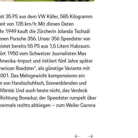
 mit 35 PS aus dem VW Käfer, 585 Kilogramm
it von 135 km/h: Mit diesen Daten
hr 1949 kauft die Zürcherin Jolanda Tschudi
ffenen Porsche 356. Unser 356 Speedster von
leistet bereits 55 PS aus 1,5 Litern Hubraum.
rt 1950 vom Schweizer Journalisten Max
merika-Import und initiiert fünf Jahre später
erican Roadster“, als günstige Variante mit
6-001. Das Mehrgewicht kompensieren ein
en von Handschuhfach, Sonnenblenden und
ifornia
. Und auch heute nicht, das Verdeck
b Richtung Bonaduz; der Speedster rumpelt über
abermals rechts abbiegen – zum Weiler Carrera