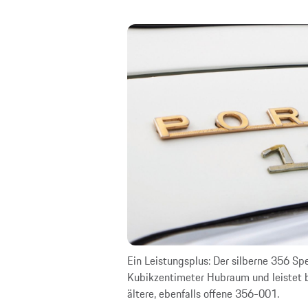
em 911 Carrera RS 2.7
Ein Leistungsplus: Der silberne 356 Sp
sich bei den Sportwagen
Kubikzentimeter Hubraum und leistet b
ältere, ebenfalls offene 356-001.