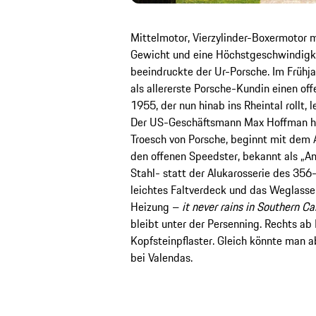
Mittelmotor, Vierzylinder-Boxermotor
Gewicht und eine Höchstgeschwindigke
beeindruckte der Ur-Porsche. Im Frühja
als allererste Porsche-Kundin einen o
1955, der nun hinab ins Rheintal rollt, 
Der US-Geschäftsmann Max Hoffman hö
Troesch von Porsche, beginnt mit dem A
den offenen Speedster, bekannt als „Am
Stahl- statt der Alukarosserie des 35
leichtes Faltverdeck und das Weglass
Heizung –
it never rains in Southern Cal
bleibt unter der Persenning. Rechts a
Kopfsteinpflaster. Gleich könnte man 
bei Valendas.