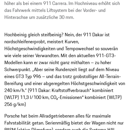
höher als bei einem 911 Carrera. Im Hochniveau erhöht sich
das Fahrwerk mittels Liftsystem bei der Vorder- und
Hinterachse um zusätzliche 30 mm.
Hochbeinig gleich steifbeinig? Nein, der 911 Dakar ist
nordschleifenerprobt, meistert Kurven,
Höchstgeschwindigkeiten und Tempowechsel so souverän
wie viele seiner Verwandten. Mit den aktuellen 911-GT3-
Modellen kann er zwar nicht ganz mithalten – zu hoher
Schwerpunkt. „Aber seine Rundenzeit liegt auf dem Niveau
eines GT3 Typ 996 – und das trotz grobstolliger All-Terrain-
Bereifung und einer abgeregelten Höchstgeschwindigkeit von
240 km/h.“ (911 Dakar: Kraftstoffverbrauch* kombiniert
(WLTP) 11,3 l/100 km, CO₂-Emissionen* kombiniert (WLTP)
256 g/km)
Porsche hat beim Allradgetriebenen alles für maximale
Fahrstabilität getan. Serienmäßig bietet der Wagen nicht nur
PASM (aktive Dämpfung), sondern auch die Systeme HAL