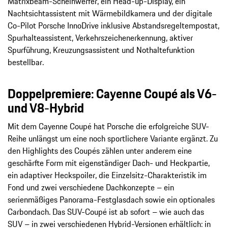
Matrixbeam-Scheinwerfer, ein Head-up-Display, ein
Nachtsichtassistent mit Wärmebildkamera und der digitale
Co-Pilot Porsche InnoDrive inklusive Abstandsregeltempostat,
Spurhalteassistent, Verkehrszeichenerkennung, aktiver
Spurführung, Kreuzungsassistent und Nothaltefunktion
bestellbar.
Doppelpremiere: Cayenne Coupé als V6-
und V8-Hybrid
Mit dem Cayenne Coupé hat Porsche die erfolgreiche SUV-
Reihe unlängst um eine noch sportlichere Variante ergänzt. Zu
den Highlights des Coupés zählen unter anderem eine
geschärfte Form mit eigenständiger Dach- und Heckpartie,
ein adaptiver Heckspoiler, die Einzelsitz-Charakteristik im
Fond und zwei verschiedene Dachkonzepte – ein
serienmäßiges Panorama-Festglasdach sowie ein optionales
Carbondach. Das SUV-Coupé ist ab sofort – wie auch das
SUV – in zwei verschiedenen Hybrid-Versionen erhältlich: in