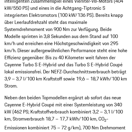
intelligenten Zusammenspiel eines Vierliter-V8-Motors (404
kW/550 PS) und eines in die Achtgang-Tiptronic S
integrierten Elektromotors (100 kW/136 PS). Bereits knapp
über Leerlaufdrehzahl steht das maximale
Systemdrehmoment von 900 Nm zur Verfügung. Beide
Modelle sprinten in 3,8 Sekunden aus dem Stand auf 100
km/h und erreichen eine Höchstgeschwindigkeit von 295
km/h. Dieser außergewöhnlichen Performance steht eine hohe
Effizienz gegenüber: Bis zu 40 Kilometer weit fahren der
Cayenne Turbo S E-Hybrid und das Turbo S E-Hybrid Coupé
lokal emissionsfrei. Der NEFZ-Durchschnittsverbrauch beträgt
3,9 – 3,7 l/100 km Kraftstoff sowie 19,6 – 18,7 kWh/100 km
Strom.
Neben den beiden Topmodellen ergänzt ab sofort das neue
Cayenne E-Hybrid Coupé mit einer Systemleistung von 340
kW (462 PS; Kraftstoffverbrauch kombiniert 3,2 – 3,1 l/100
km, Stromverbrauch 18,7 – 17,7 kWh/100 km, CO
-
2
Emissionen kombiniert 75 – 72 g/km), 700 Nm Drehmoment