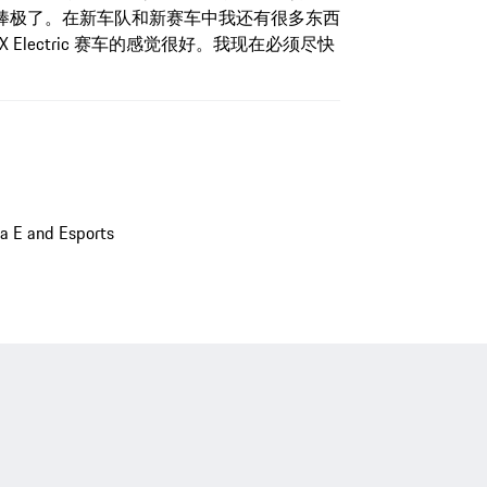
棒极了。在新车队和新赛车中我还有很多东西
Electric 赛车的感觉很好。我现在必须尽快
a E and Esports