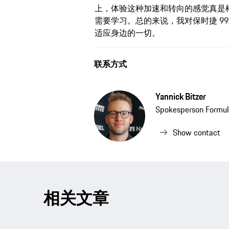
上，体验这种加速和转向的感觉真是
需要学习。总的来说，我对保时捷 99X 
适应身边的一切。
联系方式
Yannick Bitzer
Spokesperson Formul
Show contact
相关文章