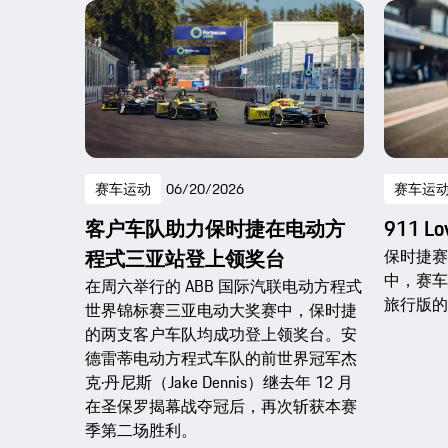
赛车运动
06/20/2026
赛车运
客户车队助力保时捷在电动方
911 
程式三亚站登上领奖台
保时捷赛
中，赛车手
在周六举行的 ABB 国际汽联电动方程式
旅行版的
世界锦标赛三亚电动大奖赛中，保时捷
的两支客户车队均成功登上领奖台。安
德雷蒂电动方程式车队的前世界冠军杰
克·丹尼斯（Jake Dennis）继去年 12 月
在圣保罗揭幕战夺冠后，再次斩获本赛
季第二场胜利。