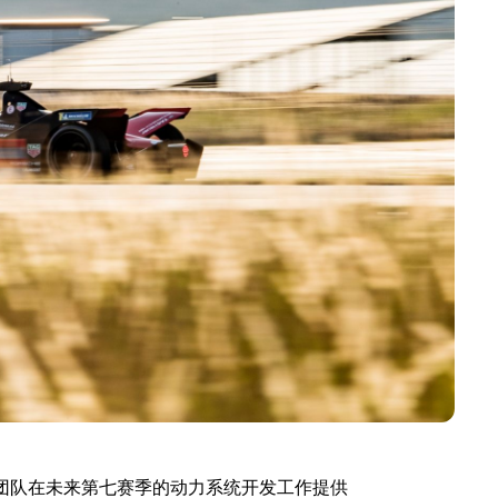
团队在未来第七赛季的动力系统开发工作提供