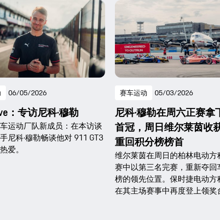
动
06/05/2026
赛车运动
05/03/2026
Love：专访尼科·穆勒
尼科·穆勒在周六正赛拿
首冠，周日维尔莱茵收
车运动厂队新成员：在本访谈
尼科·穆勒畅谈他对 911 GT3
重回积分榜榜首
热爱。
维尔莱茵在周日的柏林电动方
赛中以第三名完赛，重新夺回
榜的领先位置。保时捷电动方
在其主场赛事中再度登上领奖