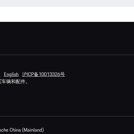
明
English
沪ICP备10013326号
买车辆和配件。
sche China (Mainland)