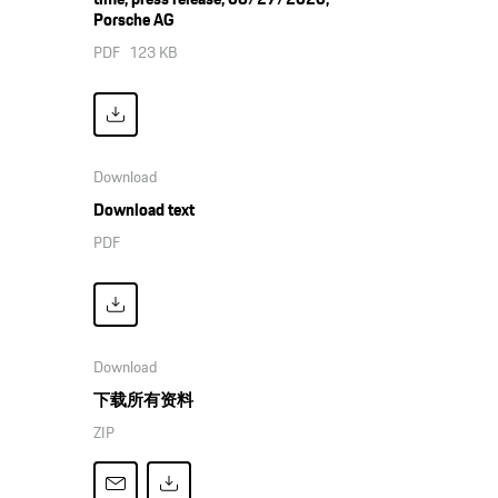
Porsche AG
PDF
123 KB
Download
Download text
PDF
Download
下载所有资料
ZIP