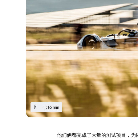
1:16 min
他们俩都完成了大量的测试项目，为