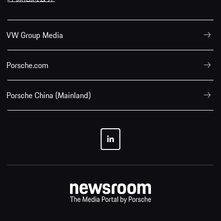
VW Group Media
Porsche.com
Porsche China (Mainland)