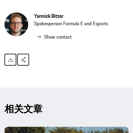
Yannick Bitzer
Spokesperson Formula E and Esports
Show contact
相关文章