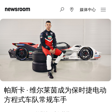
媒体中心
帕斯卡 · 维尔莱茵成为保时捷电动
方程式车队常规车手