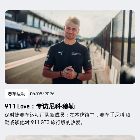
赛车运动
06/05/2026
911 Love：专访尼科·穆勒
保时捷赛车运动厂队新成员：在本访谈中，赛车手尼科·穆
勒畅谈他对 911 GT3 旅行版的热爱。