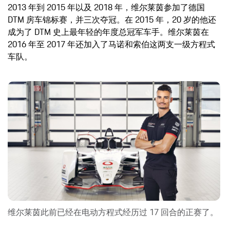
2013 年到 2015 年以及 2018 年，维尔莱茵参加了德国
DTM 房车锦标赛，并三次夺冠。在 2015 年，20 岁的他还
成为了 DTM 史上最年轻的年度总冠军车手。维尔莱茵在
2016 年至 2017 年还加入了马诺和索伯这两支一级方程式
车队。
维尔莱茵此前已经在电动方程式经历过 17 回合的正赛了。