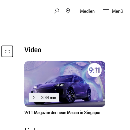
Medien
Menü
Video
3:34 min
9:11 Magazin: der neue Macan in Singapur