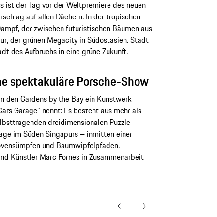
s ist der Tag vor der Weltpremiere des neuen
chlag auf allen Dächern. In der tropischen
Dampf, der zwischen futuristischen Bäumen aus
pur, der grünen Megacity in Südostasien. Stadt
dt des Aufbruchs in eine grüne Zukunft.
ine spektakuläre Porsche-Show
in den Gardens by the Bay ein Kunstwerk
Cars Garage“ nennt: Es besteht aus mehr als
selbsttragenden dreidimensionalen Puzzle
age im Süden Singapurs – inmitten einer
ovensümpfen und Baum­wipfelpfaden.
und Künstler Marc Fornes in Zusammenarbeit