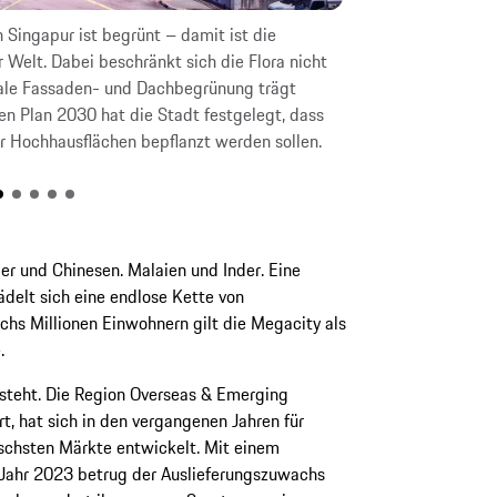
 Singapur ist begrünt – damit ist die
Ob auf der Dacht
 Welt. Dabei beschränkt sich die Flora nicht
Marina Bay – mod
ikale Fassaden- und Dachbegrünung trägt
Stadtentwicklun
en Plan 2030 hat die Stadt festgelegt, dass
r Hochhausflächen bepflanzt werden sollen.
er und Chinesen. Malaien und Inder. Eine
delt sich eine endlose Kette von
echs Millionen Einwohnern gilt die Megacity als
e.
 steht. Die Region Overseas & Emerging
t, hat sich in den vergangenen Jahren für
schsten Märkte entwickelt. Mit einem
ahr 2023 betrug der Auslieferungszuwachs