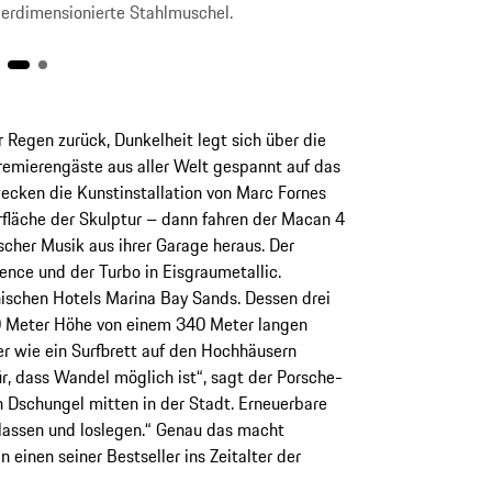
berdimensionierte Stahlmuschel.
 Regen zurück, Dunkelheit legt sich über die
Premierengäste aus aller Welt gespannt auf das
ecken die Kunstinstallation von Marc Fornes
rfläche der Skulptur – dann fahren der Macan 4
cher Musik aus ihrer Garage heraus. Der
nce und der Turbo in Eisgraumetallic.
nischen Hotels Marina Bay Sands. Dessen drei
0 Meter Höhe von einem 340 Meter langen
er wie ein Surfbrett auf den Hochhäusern
für, dass Wandel möglich ist“, sagt der Porsche-
n Dschungel mitten in der Stadt. Erneuerbare
nlassen und loslegen.“ Genau das macht
einen seiner Bestseller ins Zeitalter der