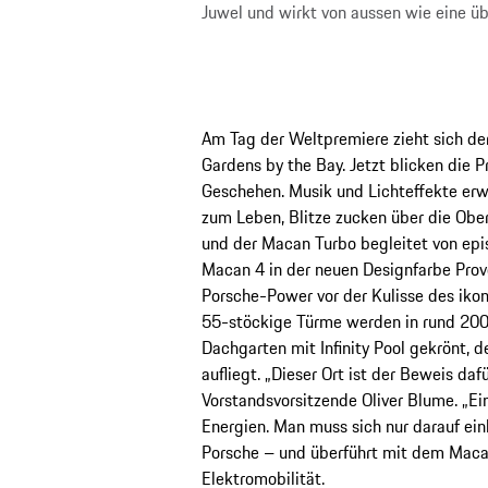
Juwel und wirkt von aussen wie eine ü
Am Tag der Weltpremiere zieht sich der
Gardens by the Bay. Jetzt blicken die 
Geschehen. Musik und Lichteffekte erw
zum Leben, Blitze zucken über die Obe
und der Macan Turbo begleitet von epis
Macan 4 in der neuen Designfarbe Prove
Porsche-Power vor der Kulisse des iko
55-stöckige Türme werden in rund 20
Dachgarten mit Infinity Pool gekrönt, d
aufliegt. „Dieser Ort ist der Beweis da
Vorstandsvorsitzende Oliver Blume. „Ei
Energien. Man muss sich nur darauf ei
Porsche – und überführt mit dem Macan 
Elektromobilität.