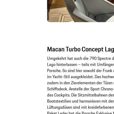
Macan Turbo Concept La
Umgekehrt hat auch die 790 Spectre 
Lago hinterlassen – teils mit Umfän
Porsche. So sind hier sowohl der Frunk
im Yacht-Stil ausgekleidet. Das hochwe
zudem in den Zierelementen der Türen 
Schiffsdeck. Anstelle der Sport Chron
des Cockpits. Die Sitzmittelbahnen d
Bootstextilien und harmonieren mit den
Lüftungsdüsen sind mit kreidefarbenem
Paket Leder hat die Porsche Exklusive 