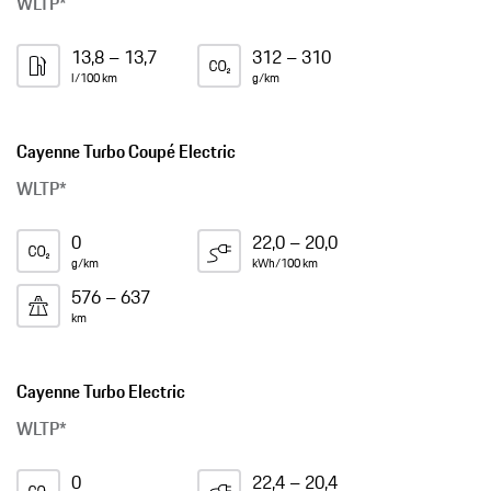
WLTP*
13,8 – 13,7
312 – 310
l/100 km
g/km
Cayenne Turbo Coupé Electric
WLTP*
0
22,0 – 20,0
g/km
kWh/100 km
576 – 637
km
Cayenne Turbo Electric
WLTP*
0
22,4 – 20,4