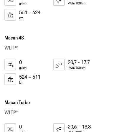
g/km
kWh/100 km
564 – 624
km
Macan 4S
WLTP*
0
20,7 - 17,7
g/km
kWh/100 km
524 – 611
km
Macan Turbo
WLTP*
0
20,6 – 18,3