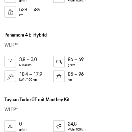
g/km
kWh/100 km
528 – 589
km
Panamera 4 E-Hybrid
WLTP*
3,8 – 3,0
86 – 69
l/100 km
g/km
18,4 – 17,9
85 – 96
kWh/100 km
km
Taycan Turbo GT mit Manthey Kit
WLTP*
0
24,8
g/km
kWh/100 km