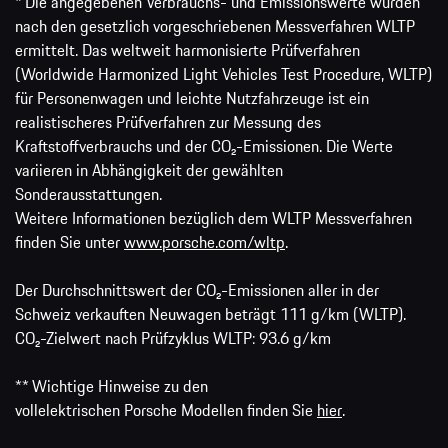
* Die angegebenen Verbrauchs- und Emissionswerte wurden
nach den gesetzlich vorgeschriebenen Messverfahren WLTP
ermittelt. Das weltweit harmonisierte Prüfverfahren
(Worldwide Harmonized Light Vehicles Test Procedure, WLTP)
für Personenwagen und leichte Nutzfahrzeuge ist ein
realistischeres Prüfverfahren zur Messung des
Kraftstoffverbrauchs und der CO₂-Emissionen. Die Werte
variieren in Abhängigkeit der gewählten
Sonderausstattungen.
Weitere Informationen bezüglich dem WLTP Messverfahren
finden Sie unter
www.porsche.com/wltp
.
Der Durchschnittswert der CO₂-Emissionen aller in der
Schweiz verkauften Neuwagen beträgt 111 g/km (WLTP).
CO₂-Zielwert nach Prüfzyklus WLTP: 93.6 g/km
** Wichtige Hinweise zu den
vollelektrischen Porsche Modellen finden Sie
hier
.