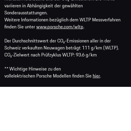
variieren in Abhängigkeit der gewählten
Sonderausstattungen.
Weitere Informationen bezüglich dem WLTP Messverfahren
finden Sie unter
www.porsche.com/wltp
.
Der Durchschnittswert der CO₂-Emissionen aller in der
Schweiz verkauften Neuwagen beträgt 111 g/km (WLTP).
CO₂-Zielwert nach Prüfzyklus WLTP: 93.6 g/km
** Wichtige Hinweise zu den
vollelektrischen Porsche Modellen finden Sie
hier
.
VW Group Media
Porsche.ch