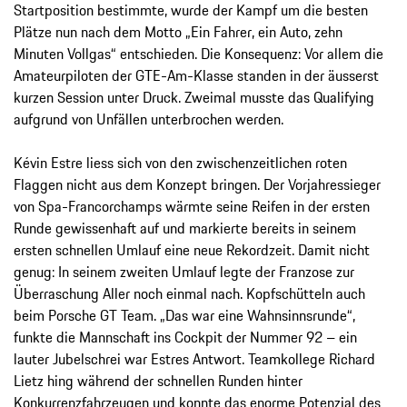
Startposition bestimmte, wurde der Kampf um die besten
Plätze nun nach dem Motto „Ein Fahrer, ein Auto, zehn
Minuten Vollgas“ entschieden. Die Konsequenz: Vor allem die
Amateurpiloten der GTE-Am-Klasse standen in der äusserst
kurzen Session unter Druck. Zweimal musste das Qualifying
aufgrund von Unfällen unterbrochen werden.
Kévin Estre liess sich von den zwischenzeitlichen roten
Flaggen nicht aus dem Konzept bringen. Der Vorjahressieger
von Spa-Francorchamps wärmte seine Reifen in der ersten
Runde gewissenhaft auf und markierte bereits in seinem
ersten schnellen Umlauf eine neue Rekordzeit. Damit nicht
genug: In seinem zweiten Umlauf legte der Franzose zur
Überraschung Aller noch einmal nach. Kopfschütteln auch
beim Porsche GT Team. „Das war eine Wahnsinnsrunde“,
funkte die Mannschaft ins Cockpit der Nummer 92 – ein
lauter Jubelschrei war Estres Antwort. Teamkollege Richard
Lietz hing während der schnellen Runden hinter
Konkurrenzfahrzeugen und konnte das enorme Potenzial des