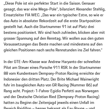
„Diese Pole ist ein perfekter Start in die Saison. Genauer
gesagt, das war eine Mega-Pole“, bilanziert Alexander Stehlig,
Einsatzleiter FIA WEC. „Das war ein typischer Estre, so wie er
das Auto in absoluter Rekordzeit auf die erste Startposition
gestellt hat. Auch die Startnummer 91 ist auf Platz drei
bestens positioniert. Wir sind hoch zufrieden, blicken aber mit
grosser Spannung auf den Renntag. Wir wollen aus den guten
Voraussetzungen das Beste machen und mindestens auf den
gleichen Positionen nach sechs Rennstunden ins Ziel fahren.“
In der GTE-Am-Klasse war Andrew Haryanto der schnellste
Pilot am Steuer eines Porsche 911 RSR. In der Startnummer
88 vom Kundenteam Dempsey-Proton Racing erreichte der
Indonesier den dritten Platz. Der Brite Michael Wainwright
fuhr im baugleichen Auto von GR Racing (Nummer 86) auf
Rang acht. Project-1-Fahrer Egidio Perfetti aus Norwegen
und der Deutsche Christian Ried (Dempsey-Proton Racing)
hatten zu Beginn der Zeitenjagd jeweils einen Unfall im
Bereich Raidillon – besser bekannt als Eau Rouge – und