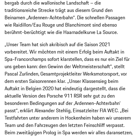
bergab durch die wallonische Landschaft – die
traditionsreiche Strecke trägt aus diesem Grund den
Beinamen „Ardennen-Achterbahn“. Die schnellen Passagen
wie Raidillon/Eau Rouge und Blanchimont sind ebenso
berühmt-berüchtigt wie die Haarnadelkurve La Source.
„Unser Team hat sich akribisch auf die Saison 2021
vorbereitet. Wir möchten mit einem Erfolg beim Auftakt in
Spa-Francorchamps sofort klarstellen, dass es nur ein Ziel für
uns geben kann: den Gewinn der Weltmeisterschaft“, stellt
Pascal Zurlinden, Gesamtprojektleiter Werksmotorsport, vor
dem ersten Saisonrennen klar. „Unser Klassensieg beim
Auftakt in Belgien 2020 hat eindeutig dargestellt, dass die
aktuelle Version des Porsche 911 RSR sehr gut zu den
besonderen Bedingungen auf der ‚Ardennen-Achterbahn‘
passt“, erklärt Alexander Stehlig, Einsatzleiter FIA WEC. „Bei
Testfahrten unter anderem in Hockenheim haben wir unserem
Team und den Fahrzeugen den letzten Feinschliff verpasst.
Beim zweitägigen Prolog in Spa werden wir alles daransetzen,