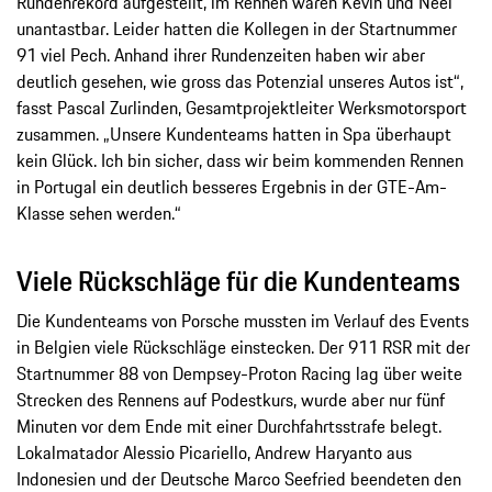
Rundenrekord aufgestellt, im Rennen waren Kévin und Neel
unantastbar. Leider hatten die Kollegen in der Startnummer
91 viel Pech. Anhand ihrer Rundenzeiten haben wir aber
deutlich gesehen, wie gross das Potenzial unseres Autos ist“,
fasst Pascal Zurlinden, Gesamtprojektleiter Werksmotorsport
zusammen. „Unsere Kundenteams hatten in Spa überhaupt
kein Glück. Ich bin sicher, dass wir beim kommenden Rennen
in Portugal ein deutlich besseres Ergebnis in der GTE-Am-
Klasse sehen werden.“
Viele Rückschläge für die Kundenteams
Die Kundenteams von Porsche mussten im Verlauf des Events
in Belgien viele Rückschläge einstecken. Der 911 RSR mit der
Startnummer 88 von Dempsey-Proton Racing lag über weite
Strecken des Rennens auf Podestkurs, wurde aber nur fünf
Minuten vor dem Ende mit einer Durchfahrtsstrafe belegt.
Lokalmatador Alessio Picariello, Andrew Haryanto aus
Indonesien und der Deutsche Marco Seefried beendeten den