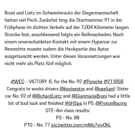
Bruni und Lietz im Schwesterauto der Siegermannschaft
hatten viel Pech. Zunächst hing die Startnummer 91 in der
Frühphase im dichten Verkehr auf der 7,004 Kilometer langen
Strecke fest, anschliessend folgte ein Reifenschaden. Nach
einem unverschuldeten Kontakt mit einem Hypercar zur
Rennmitte musste zudem die Heckpartie des Autos
ausgetauscht werden. Unter diesen Voraussetzungen war
nicht mehr als Platz fünf möglich.
#WEC
- VICTORY 💪 for the No. 92
#Porsche
#911RSR
.
Congrats to works drivers
@kevinestre
and
@neeljani
! Sister
car No. 92 of
@RichardLietz
and
@GianmariaBruni
had a little
bit of bad luck and finished
#6HSpa
in P5.
@ProtonRacing
GTE-Am class results:
P3 - No. 88
P10 - No. 77
pic.twitter.com/mMq7yrvOhL