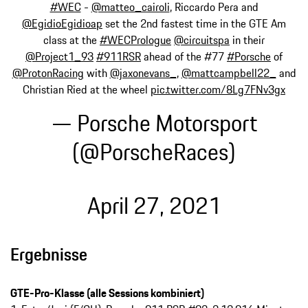
#WEC
-
@matteo_cairoli
, Riccardo Pera and
@EgidioEgidioap
set the 2nd fastest time in the GTE Am
class at the
#WECPrologue
@circuitspa
in their
@Project1_93
#911RSR
ahead of the #77
#Porsche
of
@ProtonRacing
with
@jaxonevans_
,
@mattcampbell22_
and
Christian Ried at the wheel
pic.twitter.com/8Lg7FNv3gx
— Porsche Motorsport
(@PorscheRaces)
April 27, 2021
Ergebnisse
GTE-Pro-Klasse (alle Sessions kombiniert)