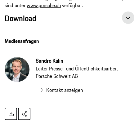
sind unter
www.porsche.ch
verfügbar.
Download
Porsche spendet 1,3 Millionen Euro für Stuttgarter Kliniken, Pressemitteilung, 24.04.2020, Porsche AG
Medienanfragen
Sandro Kälin
Leiter Presse- und Öffentlichkeitsarbeit
Porsche Schweiz AG
Kontakt anzeigen