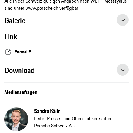
Alle in der Schweiz gültigen Angaben nach WLTP-Messzyklus
sind unter
www.porsche.ch
verfügbar.
Galerie
Link
Formel E
Download
Intensiver Testtag für Makowiecki und Preining in Marrakesch, Pressemitteilung, 01.03.2020, Porsche AG
Porsche schickt Makowiecki und Preining zum Rookie-Test nach Marrakesch, Pressemitteilung, 20.02.2020, Porsche AG
Medienanfragen
Sandro Kälin
Leiter Presse- und Öffentlichkeitsarbeit
Porsche Schweiz AG