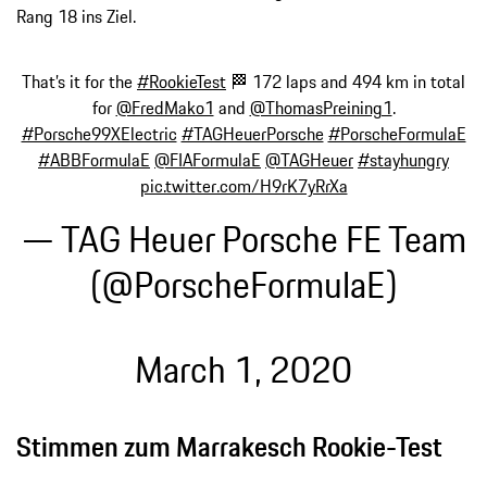
Rang 18 ins Ziel.
That’s it for the
#RookieTest
🏁 172 laps and 494 km in total
for
@FredMako1
and
@ThomasPreining1
.
#Porsche99XElectric
#TAGHeuerPorsche
#PorscheFormulaE
#ABBFormulaE
@FIAFormulaE
@TAGHeuer
#stayhungry
pic.twitter.com/H9rK7yRrXa
— TAG Heuer Porsche FE Team
(@PorscheFormulaE)
March 1, 2020
Stimmen zum Marrakesch Rookie-Test