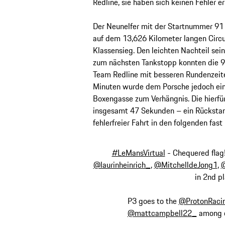
Redline, sie haben sich keinen Fehler e
Der Neunelfer mit der Startnummer 91
auf dem 13,626 Kilometer langen Circu
Klassensieg. Den leichten Nachteil sei
zum nächsten Tankstopp konnten die
Team Redline mit besseren Rundenzeite
Minuten wurde dem Porsche jedoch ein 
Boxengasse zum Verhängnis. Die hierfü
insgesamt 47 Sekunden – ein Rückstand
fehlerfreier Fahrt in den folgenden fa
#LeMansVirtual
- Chequered flag! 
@laurinheinrich_
,
@MitchelldeJong1
,
in 2nd p
P3 goes to the
@ProtonRaci
@mattcampbell22_
among 