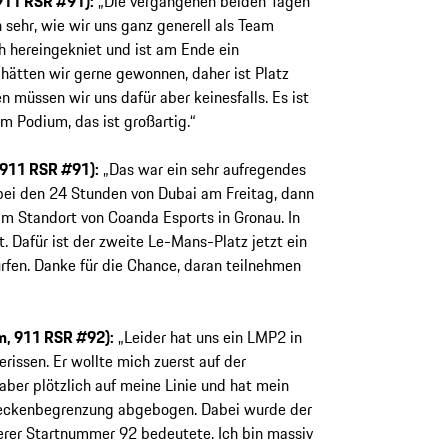
911 RSR #91):
„Die vergangenen beiden Tagen
h sehr, wie wir uns ganz generell als Team
h hereingekniet und ist am Ende ein
 hätten wir gerne gewonnen, daher ist Platz
 müssen wir uns dafür aber keinesfalls. Es ist
em Podium, das ist großartig.“
, 911 RSR #91):
„Das war ein sehr aufregendes
bei den 24 Stunden von Dubai am Freitag, dann
am Standort von Coanda Esports in Gronau. In
ut. Dafür ist der zweite Le-Mans-Platz jetzt ein
dürfen. Danke für die Chance, daran teilnehmen
m, 911 RSR #92):
„Leider hat uns ein LMP2 in
issen. Er wollte mich zuerst auf der
ber plötzlich auf meine Linie und hat mein
Streckenbegrenzung abgebogen. Dabei wurde der
erer Startnummer 92 bedeutete. Ich bin massiv