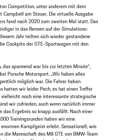
oton Competition, unter anderem mit dem
t Campbell am Steuer. Die virtuelle Ausgabe
ers fand nach 2020 zum zweiten Mal statt. Das
eidiger in das Rennen auf der Simulations-
diesem Jahr teilten sich wieder gestandene
 die Cockpits der GTE-Sportwagen mit den
 das spannend war bis zur letzten Minute“,
bei Porsche Motorsport. „Wir haben alles
gentlich möglich war. Die Fahrer haben
 hatten wir leider Pech, es hat einen Treffer
ielleicht noch eine interessante strategische
sind wir zufrieden, auch wenn natürlich immer
das Ergebnis so knapp ausfällt. Nach einer
.000 Trainingsrunden haben wir eine
enormen Kampfgeist erlebt. Sensationell, wie
h an die Mannschaft des M8 GTE von BMW-Team