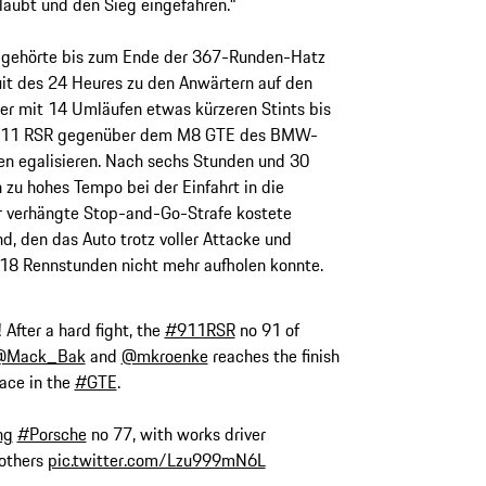
rlaubt und den Sieg eingefahren.“
 gehörte bis zum Ende der 367-Runden-Hatz
it des 24 Heures zu den Anwärtern auf den
ner mit 14 Umläufen etwas kürzeren Stints bis
 911 RSR gegenüber dem M8 GTE des BMW-
n egalisieren. Nach sechs Stunden und 30
zu hohes Tempo bei der Einfahrt in die
r verhängte Stop-and-Go-Strafe kostete
, den das Auto trotz voller Attacke und
st 18 Rennstunden nicht mehr aufholen konnte.
After a hard fight, the
#911RSR
no 91 of
@Mack_Bak
and
@mkroenke
reaches the finish
lace in the
#GTE
.
ng
#Porsche
no 77, with works driver
others
pic.twitter.com/Lzu999mN6L