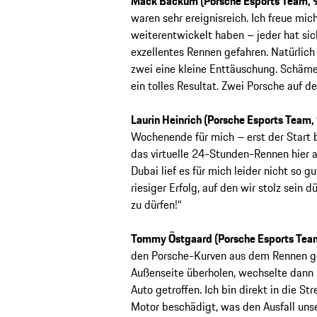
Mack Backum (Porsche Esports Team, 
waren sehr ereignisreich. Ich freue mic
weiterentwickelt haben – jeder hat sic
exzellentes Rennen gefahren. Natürlich
zwei eine kleine Enttäuschung. Schämen
ein tolles Resultat. Zwei Porsche auf d
Laurin Heinrich (Porsche Esports Team
Wochenende für mich – erst der Start 
das virtuelle 24-Stunden-Rennen hier 
Dubai lief es für mich leider nicht so g
riesiger Erfolg, auf den wir stolz sein 
zu dürfen!“
Tommy Östgaard (Porsche Esports Tea
den Porsche-Kurven aus dem Rennen ger
Außenseite überholen, wechselte dann a
Auto getroffen. Ich bin direkt in die 
Motor beschädigt, was den Ausfall uns